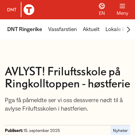
EN
Meny
Til DNT.no forside
Scr
DNT Ringerike
Vassfarstien
Aktuelt
Lokale koier
AVLYST! Friluftsskole på
Ringkolltoppen - høstferie
Pga få påmeldte ser vi oss dessverre nødt til å
avlyse Friluftsskolen i høstferien.
Publisert:
15. september 2025
Nyheter