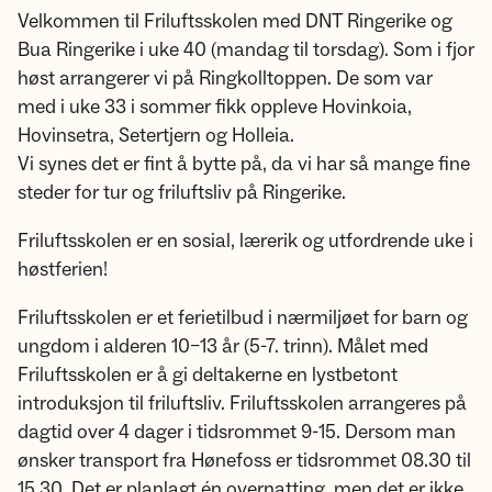
Velkommen til Friluftsskolen med DNT Ringerike og
Bua Ringerike i uke 40 (mandag til torsdag). Som i fjor
høst arrangerer vi på Ringkolltoppen. De som var
med i uke 33 i sommer fikk oppleve Hovinkoia,
Hovinsetra, Setertjern og Holleia.
Vi synes det er fint å bytte på, da vi har så mange fine
steder for tur og friluftsliv på Ringerike.
Friluftsskolen er en sosial, lærerik og utfordrende uke i
høstferien!
Friluftsskolen er et ferietilbud i nærmiljøet for barn og
ungdom i alderen 10–13 år (5-7. trinn). Målet med
Friluftsskolen er å gi deltakerne en lystbetont
introduksjon til friluftsliv. Friluftsskolen arrangeres på
dagtid over 4 dager i tidsrommet 9-15. Dersom man
ønsker transport fra Hønefoss er tidsrommet 08.30 til
15.30. Det er planlagt én overnatting, men det er ikke