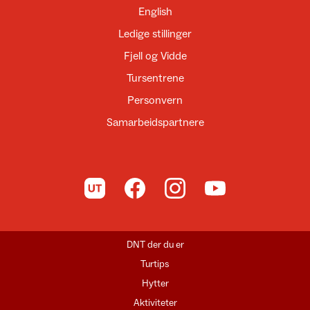
English
Ledige stillinger
Fjell og Vidde
Tursentrene
Personvern
Samarbeidspartnere
Til UT.no
Til DNT på Facebook
Til DNT på Instagram
Til DNT på YouTube
DNT der du er
Turtips
Hytter
Aktiviteter