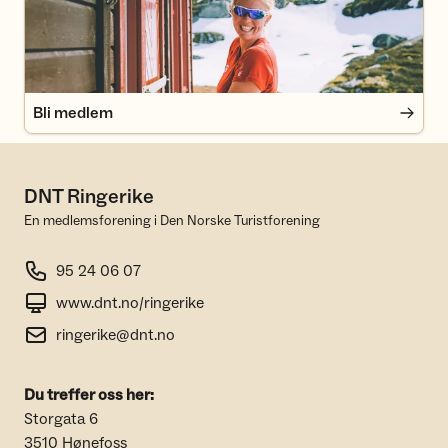
Bli medlem
DNT Ringerike
En medlemsforening i Den Norske Turistforening
95 24 06 07
www.dnt.no/ringerike
ringerike@dnt.no
Du treffer oss her:
Storgata 6
3510 Hønefoss