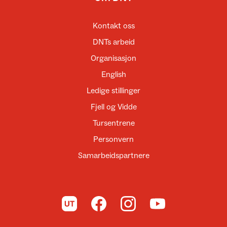
Kontakt oss
DNTs arbeid
Organisasjon
English
Ledige stillinger
Fjell og Vidde
Tursentrene
Personvern
Samarbeidspartnere
Til UT.no
Til DNT på Facebook
Til DNT på Instagram
Til DNT på YouTube