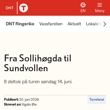
EN
Meny
Til DNT.no forside
Scr
DNT Ringerike
Vassfarstien
Aktuelt
Lokale koier
Fra Sollihøgda til
Sundvollen
8 deltok på turen søndag 14. juni.
Publisert:
20. juni 2026
Turreferat
Skrevet av:
Vigdis Øie