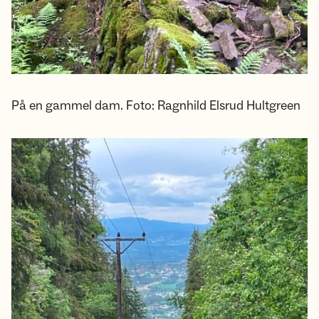
På en gammel dam. Foto: Ragnhild Elsrud Hultgreen