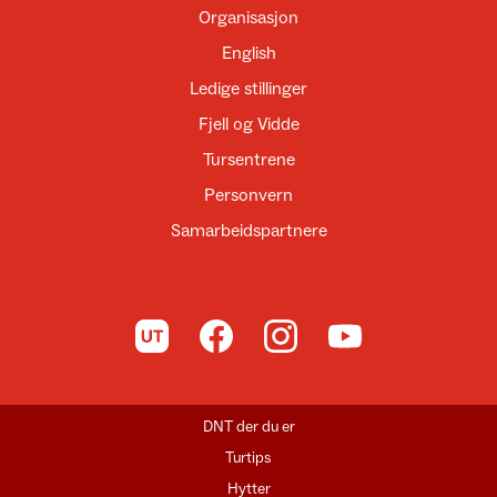
Organisasjon
English
Ledige stillinger
Fjell og Vidde
Tursentrene
Personvern
Samarbeidspartnere
Til UT.no
Til DNT på Facebook
Til DNT på Instagram
Til DNT på YouTube
DNT der du er
Turtips
Hytter