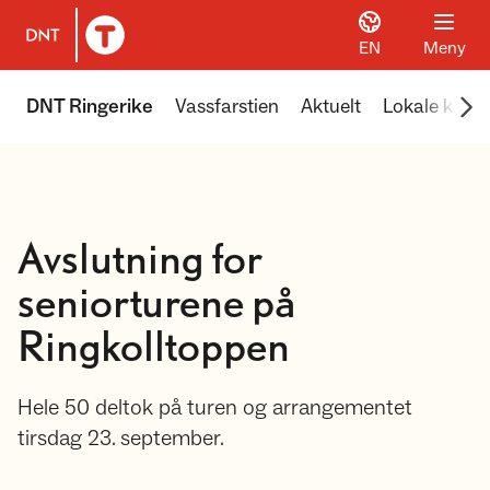
EN
Meny
Til DNT.no forside
Scr
DNT Ringerike
Vassfarstien
Aktuelt
Lokale koier
Avslutning for
seniorturene på
Ringkolltoppen
Hele 50 deltok på turen og arrangementet
tirsdag 23. september.