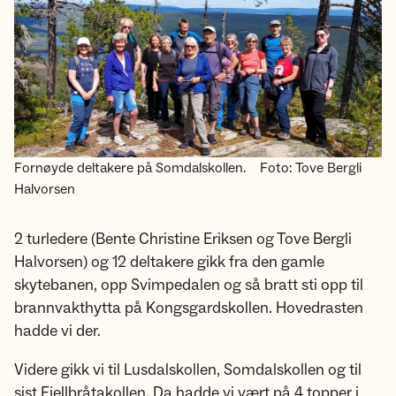
Fornøyde deltakere på Somdalskollen.
Foto: Tove Bergli
Halvorsen
2 turledere (Bente Christine Eriksen og Tove Bergli
Halvorsen) og 12 deltakere gikk fra den gamle
skytebanen, opp Svimpedalen og så bratt sti opp til
brannvakthytta på Kongsgardskollen. Hovedrasten
hadde vi der.
Videre gikk vi til Lusdalskollen, Somdalskollen og til
sist Fjellbråtakollen. Da hadde vi vært på 4 topper i