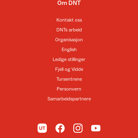
Om DNT
Kontakt oss
DNTs arbeid
Organisasjon
English
Ledige stillinger
Fjell og Vidde
Tursentrene
Personvern
Samarbeidspartnere
Til UT.no
Til DNT på Facebook
Til DNT på Instagram
Til DNT på YouTube