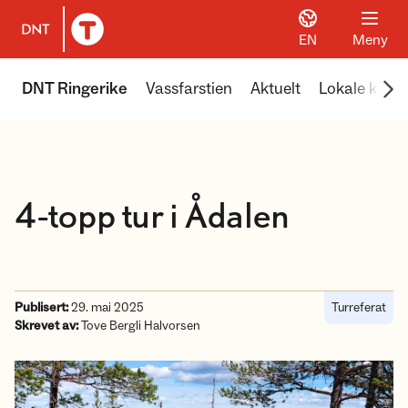
EN
Meny
Til DNT.no forside
Scr
DNT Ringerike
Vassfarstien
Aktuelt
Lokale koier
4-topp tur i Ådalen
Publisert:
29. mai 2025
Turreferat
Skrevet av:
Tove Bergli Halvorsen