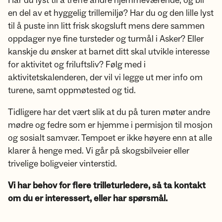
Har du lyst til å treffe andre hjemmeværende, og bli
en del av et hyggelig trillemiljø? Har du og den lille lyst
til å puste inn litt frisk skogsluft mens dere sammen
oppdager nye fine tursteder og turmål i Asker? Eller
kanskje du ønsker at barnet ditt skal utvikle interesse
for aktivitet og friluftsliv? Følg med i
aktivitetskalenderen, der vil vi legge ut mer info om
turene, samt oppmøtested og tid.
Tidligere har det vært slik at du på turen møter andre
mødre og fedre som er hjemme i permisjon til mosjon
og sosialt samvær. Tempoet er ikke høyere enn at alle
klarer å henge med. Vi går på skogsbilveier eller
trivelige boligveier vinterstid.
Vi har behov for flere trilleturledere, så ta kontakt
om du er interessert, eller har spørsmål.