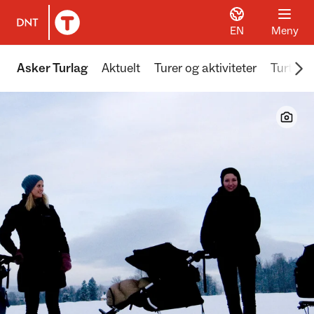
EN
Meny
Til DNT.no forside
Scr
Asker Turlag
Aktuelt
Turer og aktiviteter
Turtips