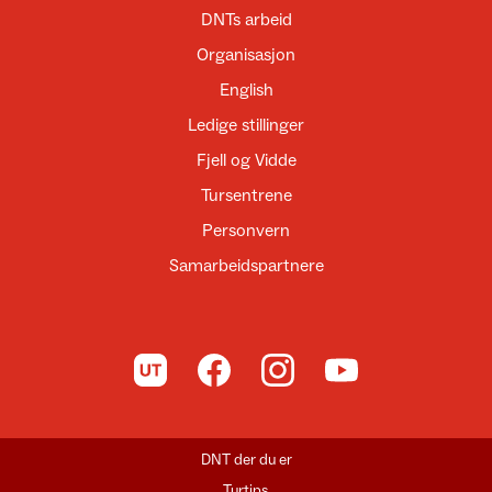
DNTs arbeid
Organisasjon
English
Ledige stillinger
Fjell og Vidde
Tursentrene
Personvern
Samarbeidspartnere
Til UT.no
Til DNT på Facebook
Til DNT på Instagram
Til DNT på YouTube
DNT der du er
Turtips