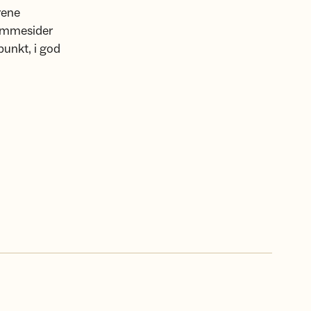
rene
jemmesider
punkt, i god