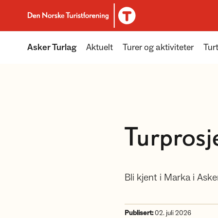
Til DNT.no forside
Asker Turlag
Aktuelt
Turer og aktiviteter
Tur
Turprosj
Bli kjent i Marka i Ask
Publisert:
02. juli 2026