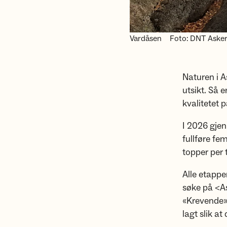
Vardåsen
Foto: DNT Asker
Naturen i A
utsikt. Så 
kvalitetet 
I 2026 gjen
fullføre f
topper per 
Alle etappe
søke på <As
«Krevende».
lagt slik a