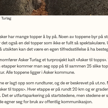
 Turlag
sker har mange topper å by på. Noen av toppene byr på st
er det også en del topper som ikke er fullt så spektakulære.
på utsikten kan det være en egen tilfredsstillelse å ha best
nomfører Asker Turlag et turprosjekt kalt «Asker til topps».
em etapper kommer man seg opp på til sammen 25 slike top
tur. Alle toppene ligger i Asker kommune.
ne er lagt opp som rundturer, og de er beskrevet på ut.no
ker til topps>. Hver etappe er på rundt 20 km og er grade
 Det er utfartsparkering på startstedene, men stedene er 
t de egner seg for bruk av offentlig kommunikasjon.