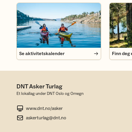
Se aktivitetskalender
Finn deg e
Se aktivitetskalender
Finn deg 
DNT Asker Turlag
Et lokallag under DNT Oslo og Omegn
www.dnt.no/asker
askerturlag@dnt.no