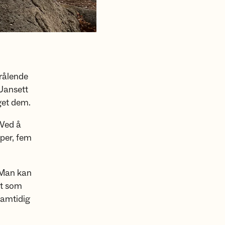
rålende
 Uansett
eget dem.
 Ved å
per, fem
. Man kan
rt som
samtidig