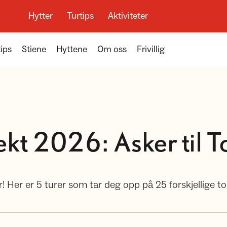
Hytter
Turtips
Aktiviteter
tips
Stiene
Hyttene
Om oss
Frivillig
ekt 2026: Asker til 
er! Her er 5 turer som tar deg opp på 25 forskjellige to