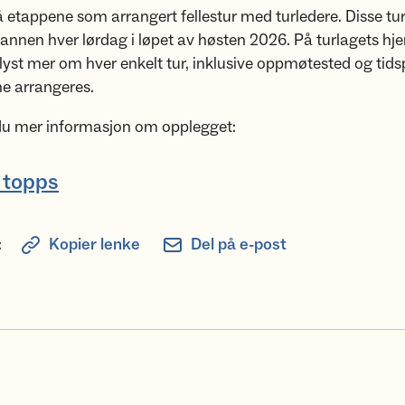
etappene som arrangert fellestur med turledere. Disse tu
annen hver lørdag i løpet av høsten 2026. På turlagets h
plyst mer om hver enkelt tur, inklusive oppmøtested og tids
ene arrangeres.
 du mer informasjon om opplegget:
l topps
:
Kopier lenke
Del på e-post