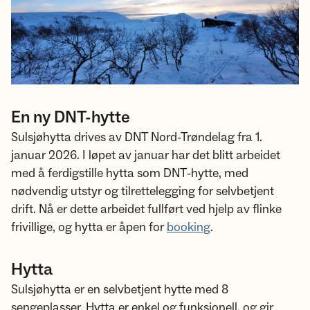
En ny DNT-hytte
Sulsjøhytta drives av DNT Nord-Trøndelag fra 1.
januar 2026. I løpet av januar har det blitt arbeidet
med å ferdigstille hytta som DNT-hytte, med
nødvendig utstyr og tilrettelegging for selvbetjent
drift. Nå er dette arbeidet fullført ved hjelp av flinke
frivillige, og hytta er åpen for
booking
.
Hytta
Sulsjøhytta er en selvbetjent hytte med 8
sengeplasser. Hytta er enkel og funksjonell, og gir