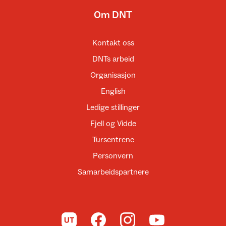
Om DNT
Kontakt oss
DNTs arbeid
Organisasjon
English
Ledige stillinger
Fjell og Vidde
Tursentrene
Personvern
Samarbeidspartnere
Til UT.no
Til DNT på Facebook
Til DNT på Instagram
Til DNT på YouTube