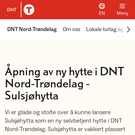
EN
Meny
Til DNT.no forside
Scr
DNT Nord-Trøndelag
Om oss
Lokale turlag og akti
Åpning av ny hytte i DNT
Nord-Trøndelag -
Sulsjøhytta
Vi er glade og stolte over å kunne lansere
Sulsjøhytta som en ny selvbetjent hytte i DNT
Nord-Trøndelag. Sulsjøhytta er vakkert plassert