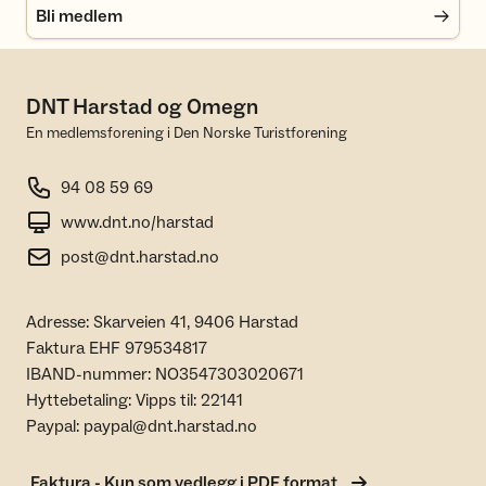
Bli medlem
DNT Harstad og Omegn
En medlemsforening i Den Norske Turistforening
94 08 59 69
www.dnt.no/harstad
post@dnt.harstad.no
Adresse: Skarveien 41, 9406 Harstad
Faktura EHF 979534817
IBAND-nummer: NO3547303020671
Hyttebetaling: Vipps til: 22141
Paypal: paypal@dnt.harstad.no
Faktura - Kun som vedlegg i PDF format