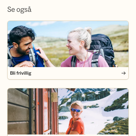
Se også
Bli frivillig
Bli frivillig
Bli medlem