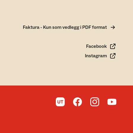
Faktura - Kun som vedlegg i PDF format
Facebook
Instagram
Til UT.no
Til DNT på Facebook
Til DNT på Instagra
Til DNT på 