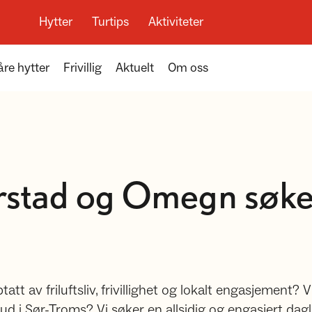
Hytter
Turtips
Aktiviteter
åre hytter
Frivillig
Aktuelt
Om oss
stad og Omegn søker
tatt av friluftsliv, frivillighet og lokalt engasjement?
bud i Sør-Troms? Vi søker en allsidig og engasjert dagli