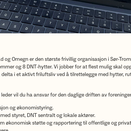
 og Omegn er den største frivillig organisasjon i Sør-Troms
mer og 8 DNT-hytter. Vi jobber for at flest mulig skal op
delta i et aktivt friluftsliv ved å tilrettelegge med hytter, ru
leder vil du ha ansvar for den daglige driften av foreningen
sjon og økonomistyring.
ed styret, DNT sentralt og lokale aktører.
 økonomisk støtte og rapportering til offentlige og priva
vere.