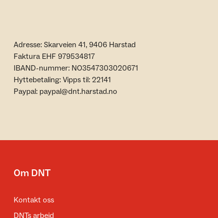
Adresse: Skarveien 41, 9406 Harstad
Faktura EHF 979534817
IBAND-nummer: NO3547303020671
Hyttebetaling: Vipps til: 22141
Paypal: paypal@dnt.harstad.no
Om DNT
Kontakt oss
DNTs arbeid