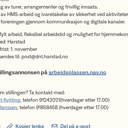
g av turer, arrangementer og frivillig innsats.
av HMS-arbeid og ivaretakelse av sikkerhet ved aktiviteter 
e foreningen gjennom kommunikasjon og digitale kanaler.
ylt arbeid, fleksibel arbeidstid og mulighet for hjemmekon
ed: Harstad
rist: 1. november
endes til: post@dnt.harstad.no
tillingsannonsen på
arbeidsplassen.nav.no
m stillingen? Ta kontakt med:
 Kvitting
, telefon 91242021(hverdager etter 17.00)
 Hanssen
, telefon 91858458 (hverdager etter 17.00)
:
Kopier lenke
Del på e-post