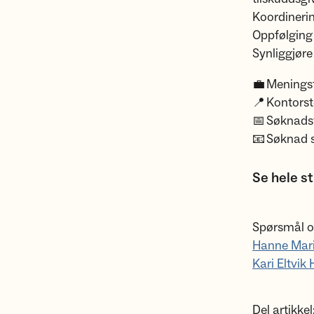
Koordinerin
Oppfølging 
Synliggjør
💼 Meningsf
📍 Kontorst
📅 Søknadsf
📧 Søknad s
Se hele s
Spørsmål o
Hanne Marit
Kari Eltvik
Del artikkel