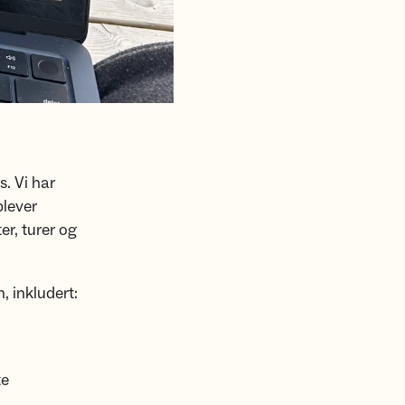
. Vi har
plever
ter, turer og
, inkludert:
te