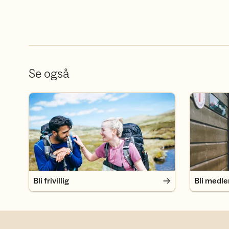
Se også
Bli frivillig
Bli medlem
Bli frivillig
Bli medl