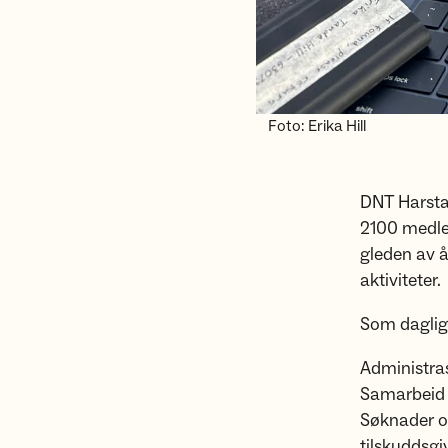
Foto: Erika Hill
DNT Harstad
2100 medlem
gleden av å 
aktiviteter.
Som daglig 
Administra
Samarbeid m
Søknader om
tilskuddsgi