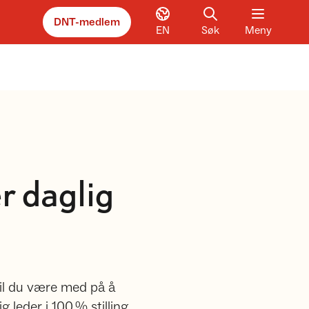
DNT-medlem
EN
Søk
Meny
 daglig
 Vil du være med på å
g leder i 100 % stilling.