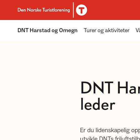
Til DNT.no forside
DNT Harstad og Omegn
Turer og aktiviteter
V
DNT Har
leder
Er du lidenskapelig opp
utvikle DNTs friluftstil