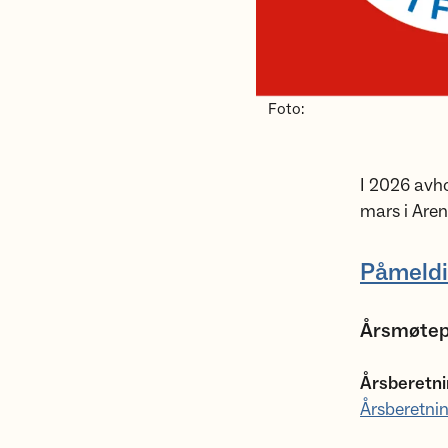
Foto:
I 2026 avh
mars i Are
Påmeldi
Årsmøtepa
Årsberetn
Årsberetni