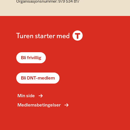
Organisasjonsnummer: 979 534 817
Bli frivillig
Bli DNT-medlem
Min side
Medlemsbetingelser