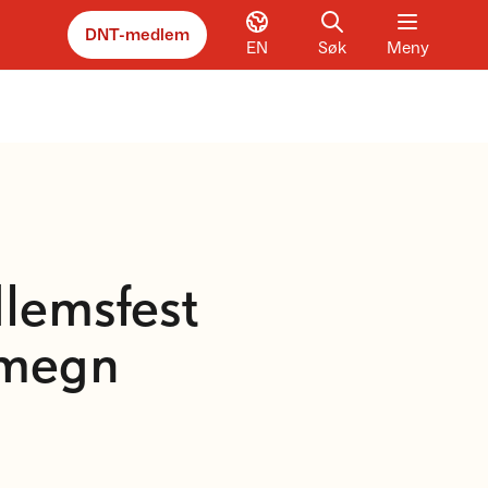
DNT-medlem
EN
Søk
Meny
lemsfest
Omegn