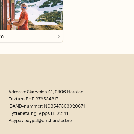
em
Adresse: Skarveien 41, 9406 Harstad
Faktura EHF 979534817
IBAND-nummer: NO3547303020671
Hyttebetaling: Vipps til: 22141
Paypal: paypal@dnt.harstad.no