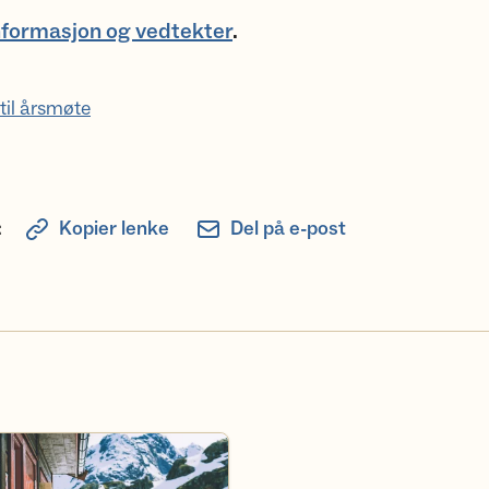
formasjon og vedtekter
.
til årsmøte
:
Kopier lenke
Del på e-post