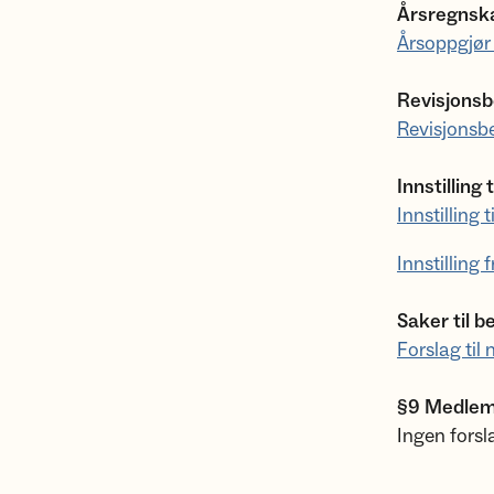
Årsregnsk
Årsoppgjø
Revisjonsb
Revisjonsb
Innstilling t
Innstilling
Innstilling
Saker til b
Forslag til
§9 Medlem
Ingen fors