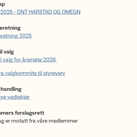
ap
r 2025 - DNT HARSTAD OG OMEGN
eretning
eretning 2025
il valg
 til valg for årsmøte 2026
 fra valgkommite til styreverv
ehandling
 nye vedtekter
mers forslagsrett
lag er motatt fra våre medlemmer