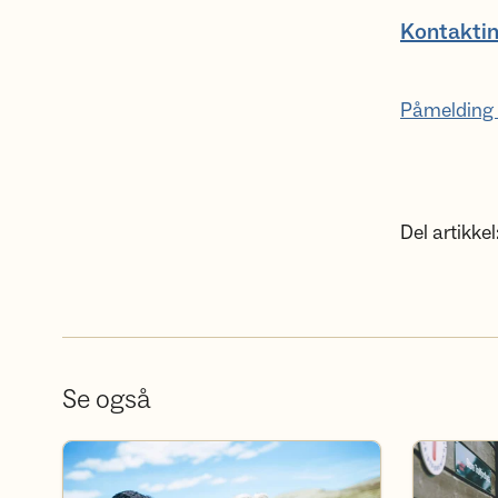
Kontaktin
Påmelding 
Del artikkel
Se også
Bli frivillig
Bli medlem