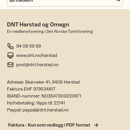
Bli medlem
DNT Harstad og Omegn
En medlemsforening i Den Norske Turistforening
94 08 59 69
www.dnt.no/harstad
post@dnt.harstad.no
Adresse: Skarveien 41, 9406 Harstad
Faktura EHF 979534817
IBAND-nummer: NO3547303020671
Hyttebetaling: Vipps til: 22141
Paypal: paypal@dnt.harstad.no
Faktura - Kun som vedlegg i PDF format