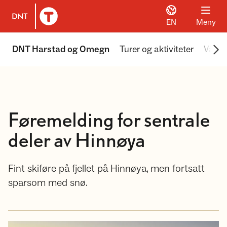
EN
Meny
Til DNT.no forside
Scr
DNT Harstad og Omegn
Turer og aktiviteter
Våre 
Føremelding for sentrale
deler av Hinnøya
Fint skiføre på fjellet på Hinnøya, men fortsatt
sparsom med snø.