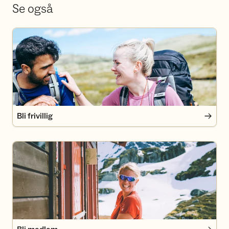
Se også
Bli frivillig
Bli frivillig
Bli medlem