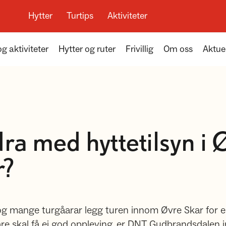
Hytter
Turtips
Aktiviteter
og aktiviteter
Hytter og ruter
Frivillig
Om oss
Aktue
dra med hyttetilsyn i
r?
 mange turgåarar legg turen innom Øvre Skar for ei 
våre skal få ei god oppleving, er DNT Gudbrandsdalen