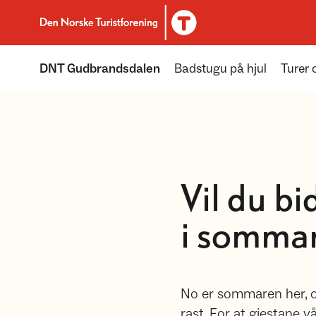
Til DNT.no forside
DNT Gudbrandsdalen
Badstugu på hjul
Turer 
Vil du bi
i somma
No er sommaren her, og
rast. For at gjestane 