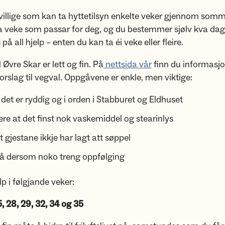
rivillige som kan ta hyttetilsyn enkelte veker gjennom som
va veke som passar for deg, og du bestemmer sjølv kva dag 
s på all hjelp – enten du kan ta éi veke eller fleire.
l Øvre Skar er lett og fin. På
nettsida vår
finn du informasj
orslag til vegval. Oppgåvene er enkle, men viktige:
at det er ryddig og i orden i Stabburet og Eldhuset
ere at det finst nok vaskemiddel og stearinlys
t gjestane ikkje har lagt att søppel
rå dersom noko treng oppfølging
lp i følgjande veker:
, 28, 29, 32, 34 og 35