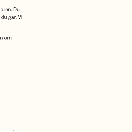
maren. Du
du går. Vi
on om