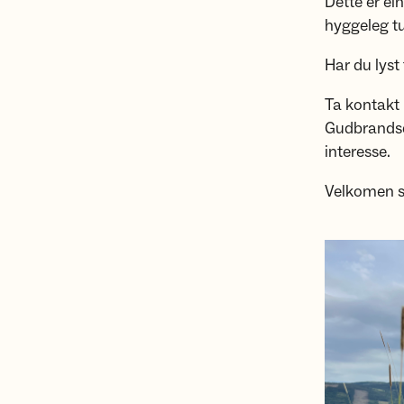
Dette er ein
hyggeleg tur 
Har du lyst 
Ta kontak
Gudbrandsd
interesse.
Velkomen so