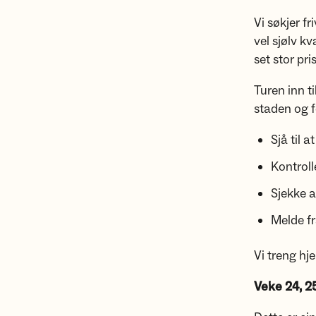
Vi søkjer f
vel sjølv k
set stor pri
Turen inn ti
staden og f
Sjå til 
Kontroll
Sjekke a
Melde f
Vi treng hje
Veke 24, 25