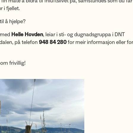
 fin måte å bidra til friluftslivet på, samstundes som du får
i fjellet.
til å hjelpe?
t med
Helle Hovden
, leiar i sti- og dugnadsgruppa i DNT
alen, på telefon
948 84 280
for meir informasjon eller fo
m frivillig!