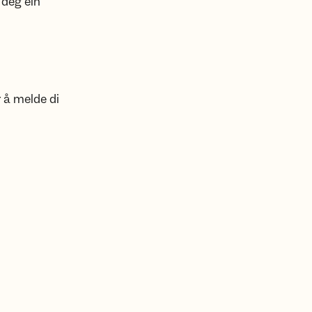
 deg ein
r å melde di