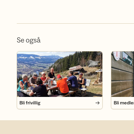
Se også
Bli frivillig
Bli medlem
Bli frivillig
Bli medl