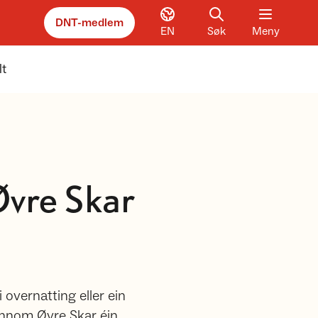
DNT-medlem
EN
Søk
Meny
lt
 Øvre Skar
overnatting eller ein
 innom Øvre Skar éin