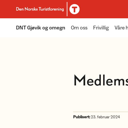
Til DNT.no forside
DNT Gjøvik og omegn
Om oss
Frivillig
Våre h
Medlemst
Publisert:
23. februar 2024