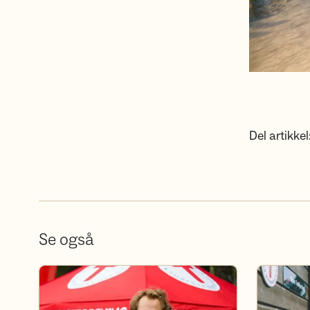
Del artikkel
Se også
Bli frivillig
Bli medlem