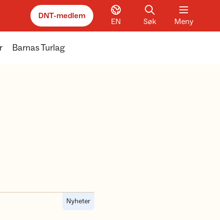
DNT-medlem
EN
Søk
Meny
r
Barnas Turlag
Nyheter