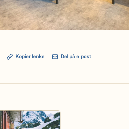
:
Kopier lenke
Del på e-post