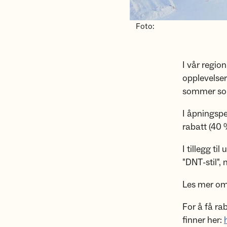
Foto:
I vår region
opplevelser.
sommer som
I åpningsp
rabatt (40 
I tillegg ti
"DNT-stil",
Les mer om 
For å få r
finner her: