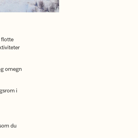
 flotte
tiviteter
 og omegn
ngsrom i
 som du