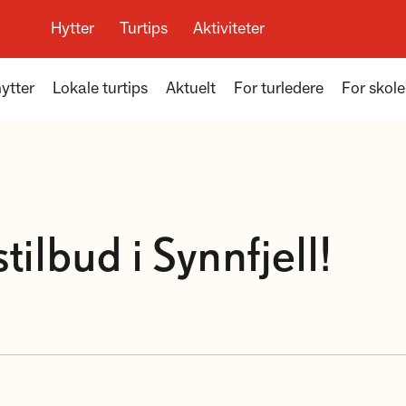
Hytter
Turtips
Aktiviteter
ytter
Lokale turtips
Aktuelt
For turledere
For skole
ilbud i Synnfjell!