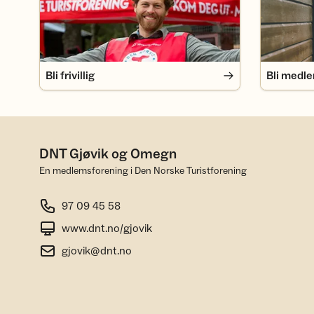
Bli frivillig
Bli medl
DNT Gjøvik og Omegn
En medlemsforening i Den Norske Turistforening
97 09 45 58
www.dnt.no/gjovik
gjovik@dnt.no