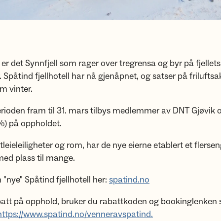
 er det Synnfjell som rager over tregrensa og byr på fjellets
 Spåtind fjellhotell har nå gjenåpnet, og satser på friluftsak
 vinter.
erioden fram til 31. mars tilbys medlemmer av DNT Gjøvik
%) på oppholdet.
l utleieleiligheter og rom, har de nye eierne etablert et flerse
 med plass til mange.
"nye" Spåtind fjellhotell her:
spatind.no
abatt på opphold, bruker du rabattkoden og bookinglenken
https://www.spatind.no/venneravspatind.