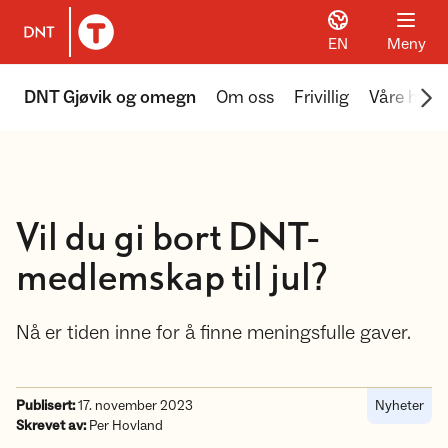
EN
Meny
Til DNT.no forside
Scr
DNT Gjøvik og omegn
Om oss
Frivillig
Våre hytte
Vil du gi bort DNT-
medlemskap til jul?
Nå er tiden inne for å finne meningsfulle gaver.
Publisert:
17. november 2023
Nyheter
Skrevet av:
Per Hovland