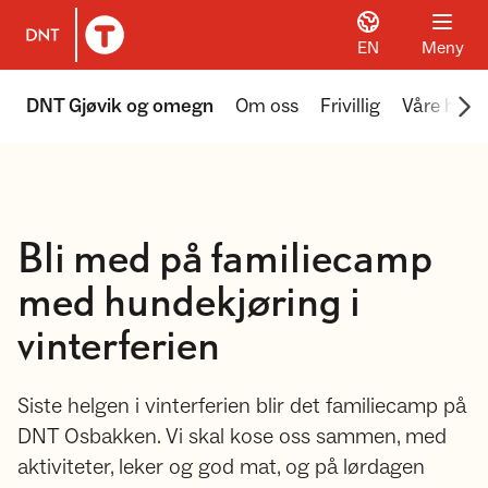
EN
Meny
Til DNT.no forside
Scr
DNT Gjøvik og omegn
Om oss
Frivillig
Våre hytte
Bli med på familiecamp
med hundekjøring i
vinterferien
Siste helgen i vinterferien blir det familiecamp på
DNT Osbakken. Vi skal kose oss sammen, med
aktiviteter, leker og god mat, og på lørdagen