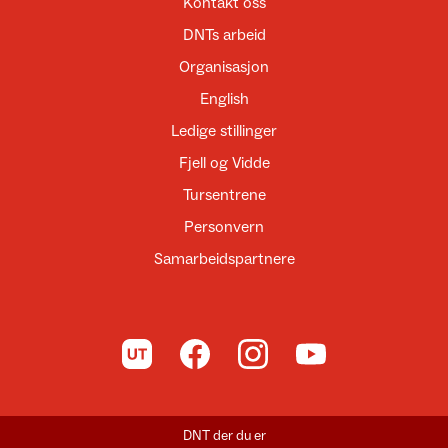
Kontakt oss
DNTs arbeid
Organisasjon
English
Ledige stillinger
Fjell og Vidde
Tursentrene
Personvern
Samarbeidspartnere
Til UT.no
Til DNT på Facebook
Til DNT på Instagram
Til DNT på YouTube
DNT der du er