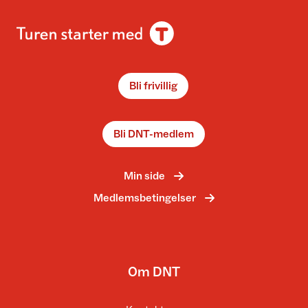
Bli frivillig
Bli DNT-medlem
Min side
Medlemsbetingelser
Om DNT