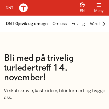
EN
Meny
Til DNT.no forside
Scr
DNT Gjøvik og omegn
Om oss
Frivillig
Våre hytte
Bli med på trivelig
turledertreff 14.
november!
Vi skal skravle, kaste ideer, bli informert og hygge
oss.