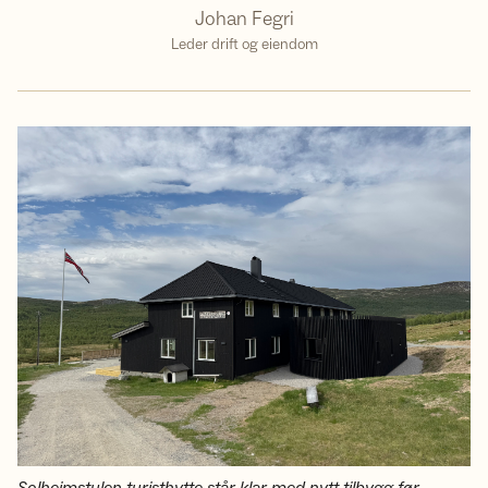
Johan Fegri
Leder drift og eiendom
Solheimstulen turisthytte står klar med nytt tilbygg før