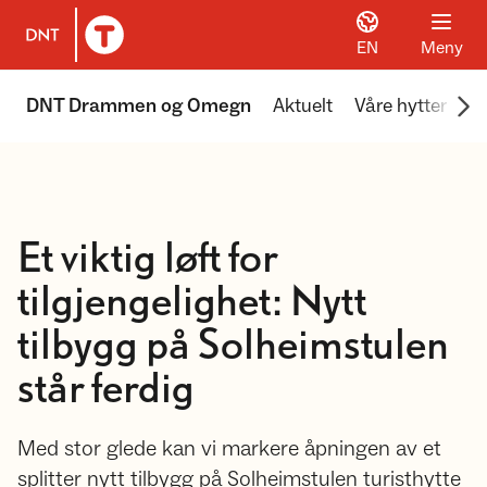
EN
Meny
Til DNT.no forside
Scr
DNT Drammen og Omegn
Aktuelt
Våre hytter
Vå
Et viktig løft for
tilgjengelighet: Nytt
tilbygg på Solheimstulen
står ferdig
Med stor glede kan vi markere åpningen av et
splitter nytt tilbygg på Solheimstulen turisthytte