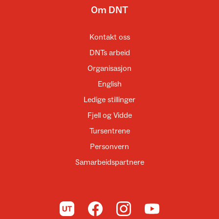
Om DNT
Kontakt oss
DNTs arbeid
Organisasjon
English
Ledige stillinger
Fjell og Vidde
Tursentrene
Personvern
Samarbeidspartnere
Til UT.no
Til DNT på Facebook
Til DNT på Instagram
Til DNT på YouTube