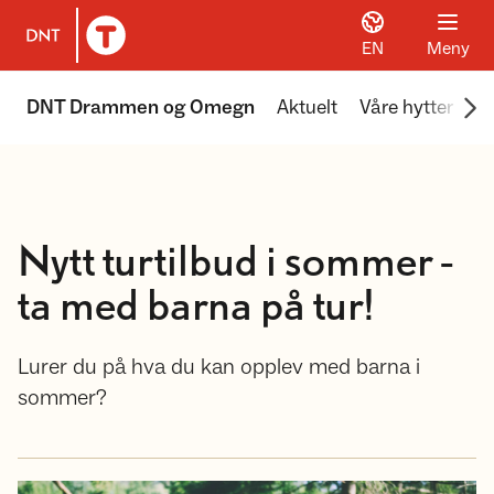
EN
Meny
Til DNT.no forside
Scr
DNT Drammen og Omegn
Aktuelt
Våre hytter
Vå
Nytt turtilbud i sommer -
ta med barna på tur!
Lurer du på hva du kan opplev med barna i
sommer?