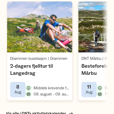
Åpne aktivitet
Å
,
,
Drammen busstasjon / Drammen
DNT Mårbu / Atrå
2-dagers fjelltur til
Besteforeldret
,
,
Langedrag
Mårbu
8
11
,
Middels krevende fellestur, fottur
Enkel 
,
,
Aug
Aug
,
08. august - 09. august
Vis alle i DNTs aktivitetskalender