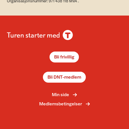
Organisasjonsnummer: 971 438 118 MVA .
Bli frivillig
Bli DNT-medlem
Min side
Medlemsbetingelser