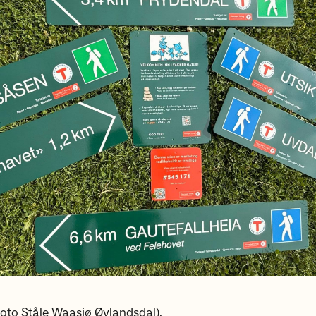
(Foto Ståle Waasjø Øylandsdal).