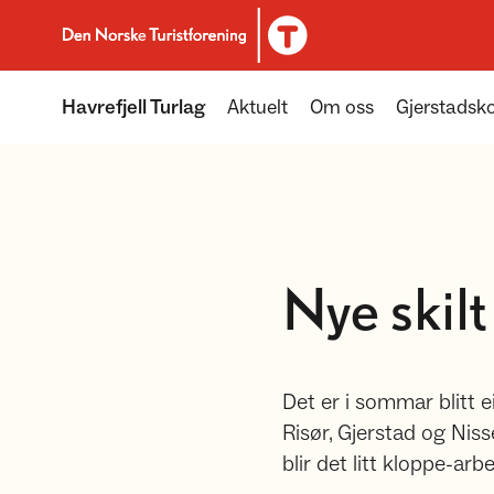
Til DNT.no forside
Havrefjell Turlag
Aktuelt
Om oss
Gjerstadsk
Nye skilt
Det er i sommar blitt ei
Risør, Gjerstad og Nisse
blir det litt kloppe-ar