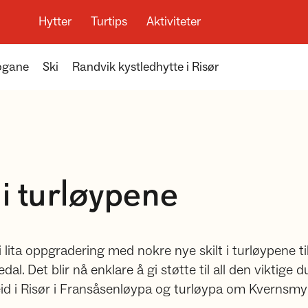
Hytter
Turtips
Aktiviteter
ogane
Ski
Randvik kystledhytte i Risør
 i turløypene
 lita oppgradering med nokre nye skilt i turløypene til 
dal. Det blir nå enklare å gi støtte til all den viktige
beid i Risør i Fransåsenløypa og turløypa om Kvernsmyr