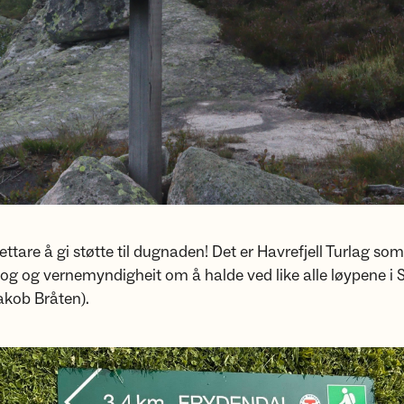
lettare å gi støtte til dugnaden! Det er Havrefjell Turlag so
g og vernemyndigheit om å halde ved like alle løypene i S
akob Bråten).