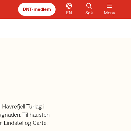
DNT-medlem
EN
Søk
Meny
Havrefjell Turlag i
 dugnaden. Til hausten
, Lindstøl og Garte.