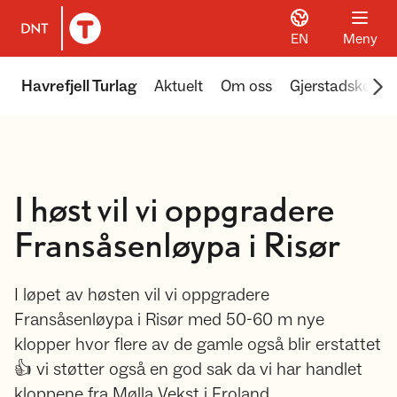
EN
Meny
Til DNT.no forside
Scr
Havrefjell Turlag
Aktuelt
Om oss
Gjerstadskoga
I høst vil vi oppgradere
Fransåsenløypa i Risør
I løpet av høsten vil vi oppgradere
Fransåsenløypa i Risør med 50-60 m nye
klopper hvor flere av de gamle også blir erstattet
👍 vi støtter også en god sak da vi har handlet
kloppene fra Mølla Vekst i Froland.