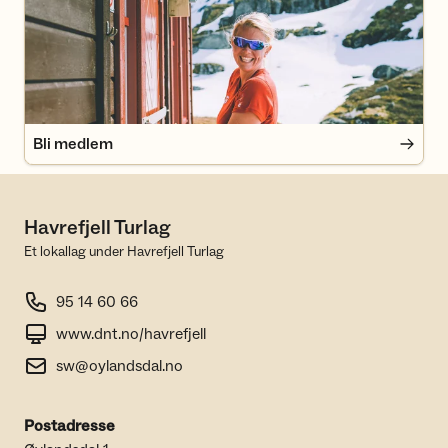
Bli medlem
Havrefjell Turlag
Et lokallag under Havrefjell Turlag
95 14 60 66
www.dnt.no/havrefjell
sw@oylandsdal.no
Postadresse