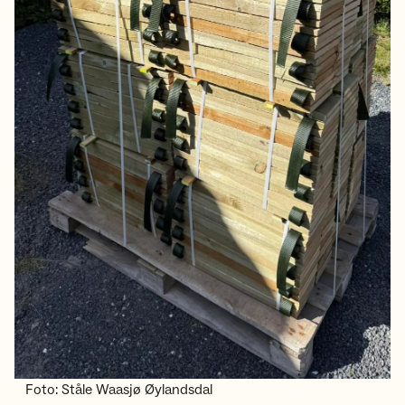
Foto: Ståle Waasjø Øylandsdal