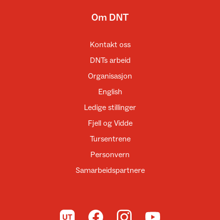
Om DNT
Kontakt oss
DNTs arbeid
Organisasjon
English
Ledige stillinger
Fjell og Vidde
Tursentrene
Personvern
Samarbeidspartnere
Til UT.no
Til DNT på Facebook
Til DNT på Instagram
Til DNT på YouTube