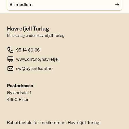
Bli medlem
Havrefjell Turlag
Et lokallag under Havrefjell Turlag
95 14 60 66
www.dnt.no/havrefjell
sw@oylandsdal.no
Postadresse
Øylandsdal 1
4950 Risør
Rabattavtale for medlemmer i Havrefjell Turlag: