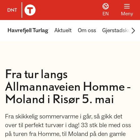
EN
Meny
Til DNT.no forside
Scr
Havrefjell Turlag
Aktuelt
Om oss
Gjerstadskoga
Fra tur langs
Allmannaveien Homme -
Moland i Risør 5. mai
Fra skikkelig sommervarme i går, så gikk det
over til perfekt turvær i dag! 33 stk ble med oss
på turen fra Homme, til Moland på den gamle