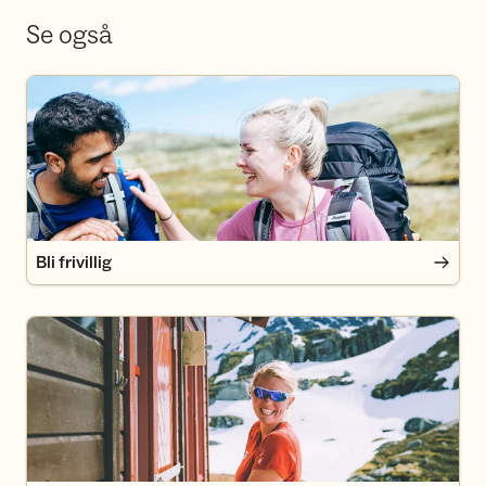
Se også
Bli frivillig
Bli frivillig
Bli medlem