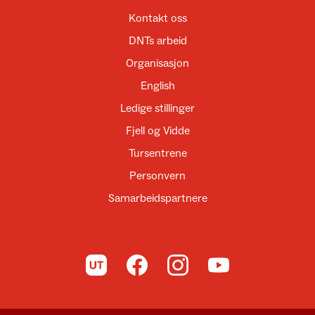
Kontakt oss
DNTs arbeid
Organisasjon
English
Ledige stillinger
Fjell og Vidde
Tursentrene
Personvern
Samarbeidspartnere
Til UT.no
Til DNT på Facebook
Til DNT på Instagram
Til DNT på YouTube