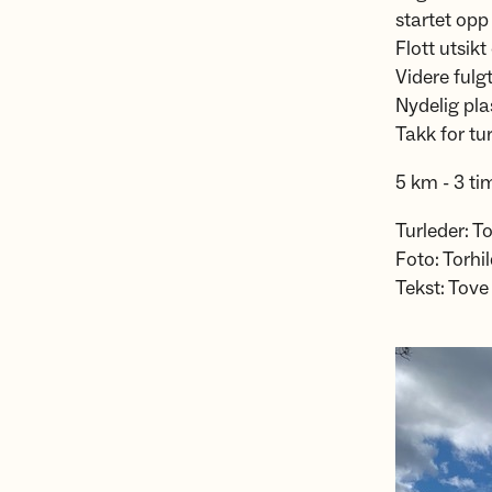
startet opp 
Flott utsikt
Videre fulg
Nydelig plas
Takk for tu
5 km - 3 ti
Turleder: T
Foto: Torhi
Tekst: Tove 