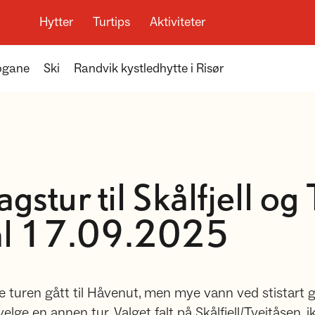
Hytter
Turtips
Aktiviteter
ogane
Ski
Randvik kystledhytte i Risør
gstur til Skålfjell og
dal 17.09.2025
le turen gått til Håvenut, men mye vann ved stistart g
ge en annen tur. Valget falt på Skålfjell/Tveitåsen, i