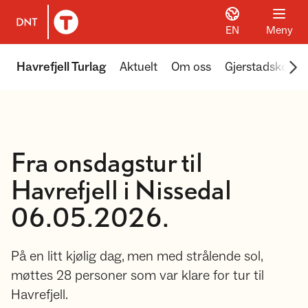
EN
Meny
Til DNT.no forside
Scr
Havrefjell Turlag
Aktuelt
Om oss
Gjerstadskoga
Fra onsdagstur til
Havrefjell i Nissedal
06.05.2026.
På en litt kjølig dag, men med strålende sol,
møttes 28 personer som var klare for tur til
Havrefjell.