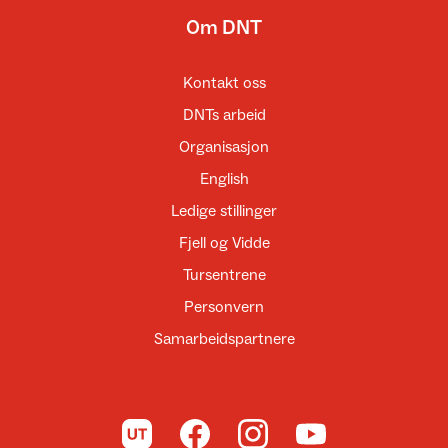
Om DNT
Kontakt oss
DNTs arbeid
Organisasjon
English
Ledige stillinger
Fjell og Vidde
Tursentrene
Personvern
Samarbeidspartnere
Til UT.no
Til DNT på Facebook
Til DNT på Instagram
Til DNT på YouTube