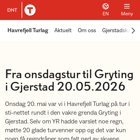
EN
Meny
Til DNT.no forside
Scr
Havrefjell Turlag
Aktuelt
Om oss
Gjerstadskoga
Fra onsdagstur til Gryting
i Gjerstad 20.05.2026
Onsdag 20. mai var vi i Havrefjell Turlag på tur i
sti-nettet rundt i den vakre grenda Gryting i
Gjerstad. Selv om YR hadde varslet noe regn,
møtte 20 glade turvenner opp og det var kun
noen få regndråper som falt ned av skyene.