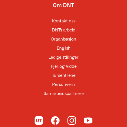
Om DNT
Kontakt oss
DNTs arbeid
Organisasjon
English
Ledige stillinger
Fjell og Vidde
Tursentrene
Personvern
Samarbeidspartnere
Til UT.no
Til DNT på Facebook
Til DNT på Instagram
Til DNT på YouTube