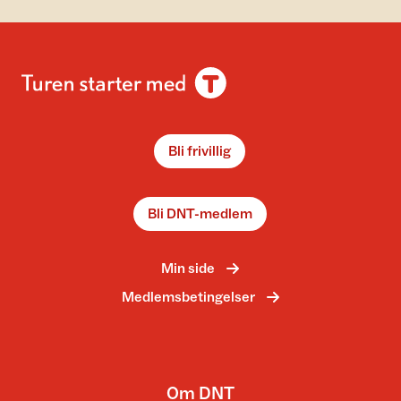
Bli frivillig
Bli DNT-medlem
Min side
Medlemsbetingelser
Om DNT