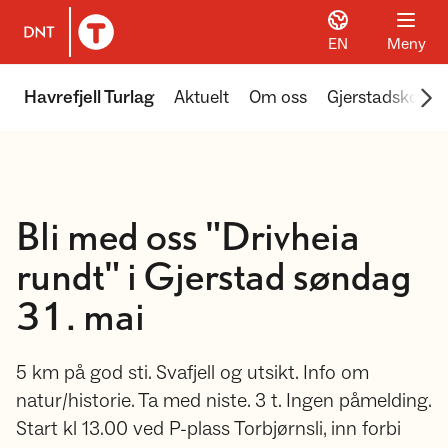
EN
Meny
Til DNT.no forside
Scr
Havrefjell Turlag
Aktuelt
Om oss
Gjerstadskoga
Bli med oss "Drivheia
rundt" i Gjerstad søndag
31. mai
5 km på god sti. Svafjell og utsikt. Info om
natur/historie. Ta med niste. 3 t. Ingen påmelding.
Start kl 13.00 ved P-plass Torbjørnsli, inn forbi