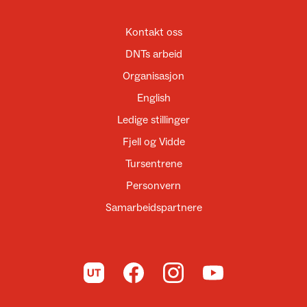
Kontakt oss
DNTs arbeid
Organisasjon
English
Ledige stillinger
Fjell og Vidde
Tursentrene
Personvern
Samarbeidspartnere
Til UT.no
Til DNT på Facebook
Til DNT på Instagram
Til DNT på YouTube