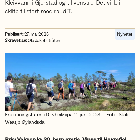
Kleivvann i Gjerstad og til venstre. Det vil bli
skilta til start med raud T.
Publisert:
27. mai 2026
Nyheter
Skrevet av:
Ole Jakob Bråten
Frå opningsturen i Drivheiløypa 11. juni 2023.
Foto: Ståle
Waasjø Øylandsdal
Pris: Vaksen kr 30, barn gratis. Vipps til Havrefjell