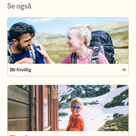
Se også
Bli frivillig
Bli frivillig
Bli medlem