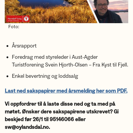
Foto:
Årsrapport
Foredrag med styreleder i Aust-Agder
Turistforening Svein Hjorth-Olsen – Fra Kyst til Fjell.
Enkel bevertning og loddsalg
Last ned sakspapirer med årsmelding her som PDF.
Vi oppfordrer til å laste disse ned og ta med på
møtet. Ønsker dere sakspapirene utskrevet? Gi
beskjed før 26/1 til 95146066 eller
sw@oylandsdal.no.