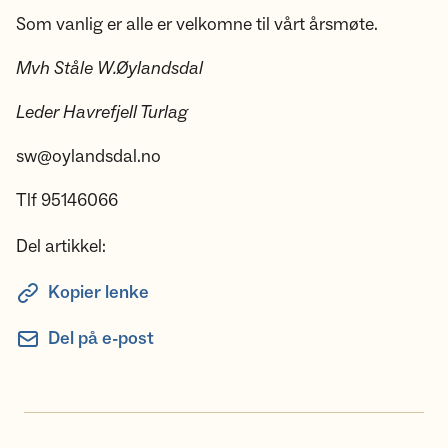
Som vanlig er alle er velkomne til vårt årsmøte.
Mvh Ståle W.Øylandsdal
Leder Havrefjell Turlag
sw@oylandsdal.no
Tlf 95146066
Del artikkel:
Kopier lenke
Del på e-post