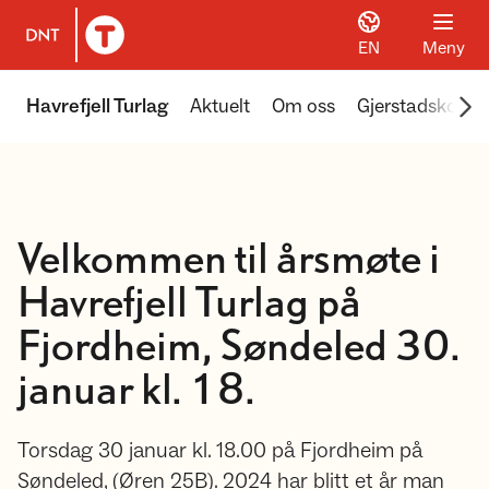
EN
Meny
Til DNT.no forside
Scr
Havrefjell Turlag
Aktuelt
Om oss
Gjerstadskoga
Velkommen til årsmøte i
Havrefjell Turlag på
Fjordheim, Søndeled 30.
januar kl. 18.
Torsdag 30 januar kl. 18.00 på Fjordheim på
Søndeled, (Øren 25B). 2024 har blitt et år man