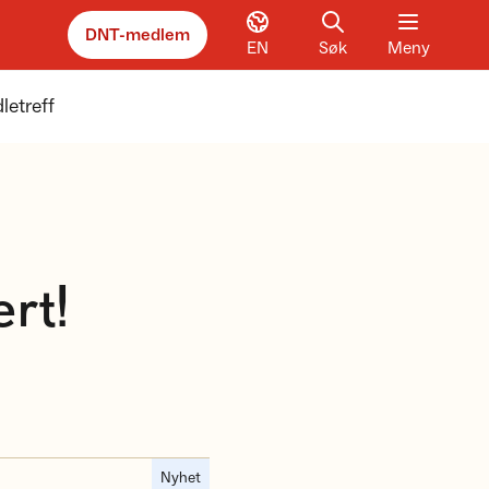
DNT-medlem
EN
Søk
Meny
letreff
ert!
Nyhet