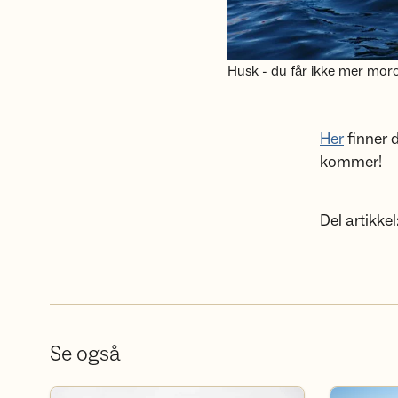
Husk - du får ikke mer moro
Her
finner 
kommer!
Del artikkel
Se også
Bli frivillig
Bli medlem