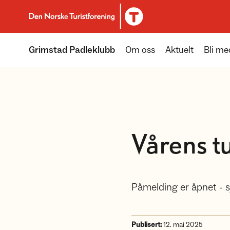
Til DNT.no forside
Grimstad Padleklubb
Om oss
Aktuelt
Bli m
Vårens tu
Påmelding er åpnet - s
Publisert:
12. mai 2025