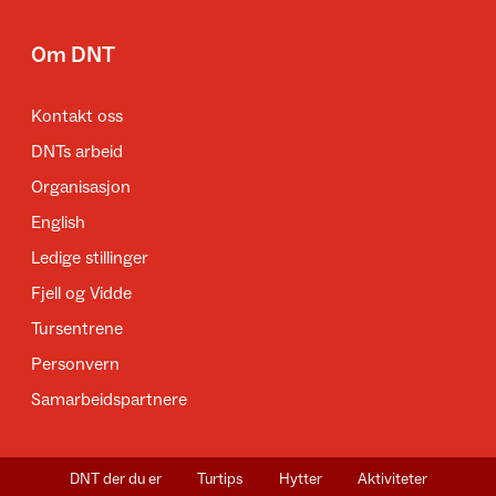
Om DNT
Kontakt oss
DNTs arbeid
Organisasjon
English
Ledige stillinger
Fjell og Vidde
Tursentrene
Personvern
Samarbeidspartnere
DNT der du er
Turtips
Hytter
Aktiviteter