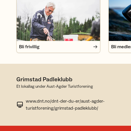
Bli frivillig
Bli medl
Grimstad Padleklubb
Et lokallag under Aust-Agder Turistforening
www.dnt.no/dnt-der-du-er/aust-agder-
turistforening/grimstad-padleklubb/