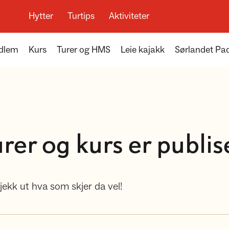
Hytter
Turtips
Aktiviteter
edlem
Kurs
Turer og HMS
Leie kajakk
Sørlandet Pad
rer og kurs er publis
jekk ut hva som skjer da vel!