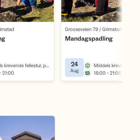
Åpne aktivitet
Åpne aktivite
,
,
rimstad
Grooseveien 79 / Grimstad
,
,
ng
Mandagspadling
24
,
Middels krevende fellestur, padletur
,
Aug
,
,
- 21:00
18:00 - 21:00