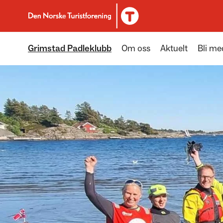
Til DNT.no forside
Grimstad Padleklubb
Om oss
Aktuelt
Bli m