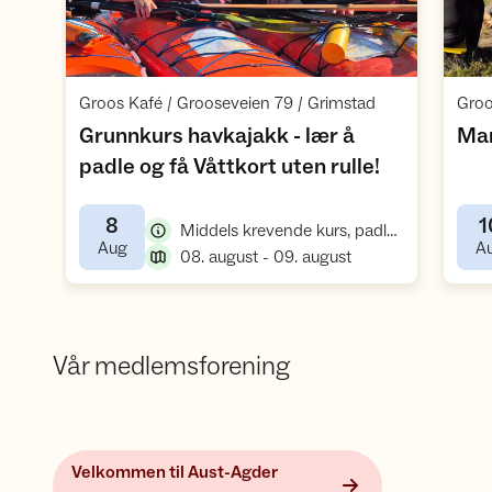
Åpne aktivitet
,
Groos Kafé / Grooseveien 79 / Grimstad
Groo
Grunnkurs havkajakk - lær å
Ma
,
padle og få Våttkort uten rulle!
8
1
,
Middels krevende kurs, padlekurs
,
Aug
A
,
08. august - 09. august
Vår medlemsforening
Velkommen til Aust-Agder