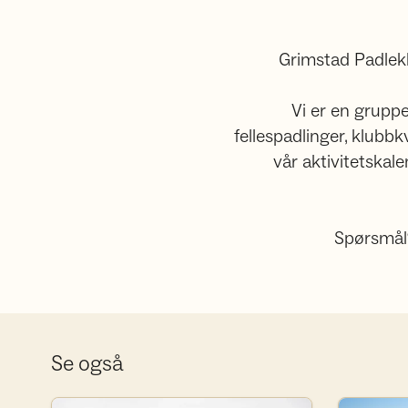
Grimstad Padlekl
Vi er en grupp
fellespadlinger, klubbk
vår aktivitetskal
Spørsmål?
Se også