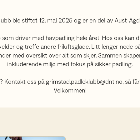
ubb ble stiftet 12. mai 2025 og er en del av Aust-Agde
e som driver med havpadling hele året. Hos oss kan du
velder og treffe andre friluftsglade. Litt lenger nede 
ender med oversikt over alt som skjer. Sammen skaper
inkluderende miljø med fokus på sikker padling.
 Kontakt oss på grimstad.padleklubb@dnt.no, så får 
Velkommen!