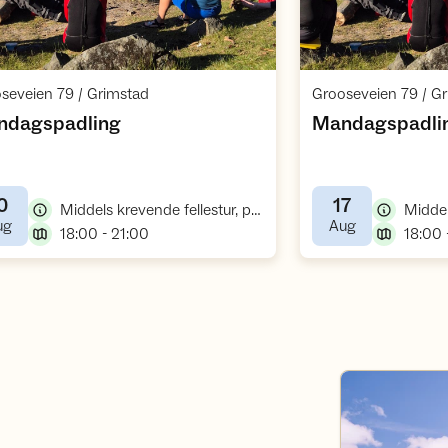
Åpne aktivitet
,
seveien 79 / Grimstad
Grooseveien 79 / G
,
ndagspadling
Mandagspadli
0
17
,
Middels krevende fellestur, padletur
,
,
ug
Aug
,
18:00 - 21:00
18:00 
DNT der du er