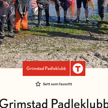
Grimstad Padleklubb
Sett som favoritt
Grimstad Padleklub