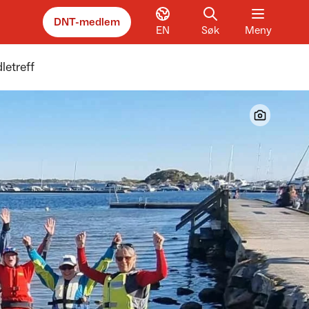
DNT-medlem
EN
Søk
Meny
letreff