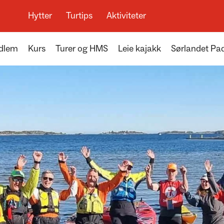
Hytter
Turtips
Aktiviteter
edlem
Kurs
Turer og HMS
Leie kajakk
Sørlandet Pad