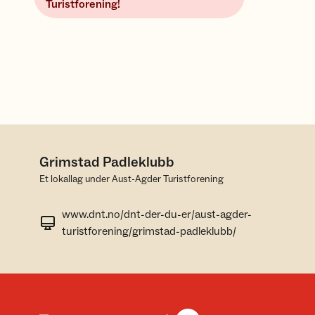
Turistforening!
Grimstad Padleklubb
Et lokallag under Aust-Agder Turistforening
www.dnt.no/dnt-der-du-er/aust-agder-
turistforening/grimstad-padleklubb/