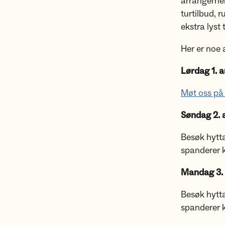
arrangement
turtilbud, 
ekstra lyst 
Her er noe
Lørdag 1. 
Møt oss på 
Søndag 2. 
Besøk hytta
spanderer k
Mandag 3.
Besøk hytta
spanderer k