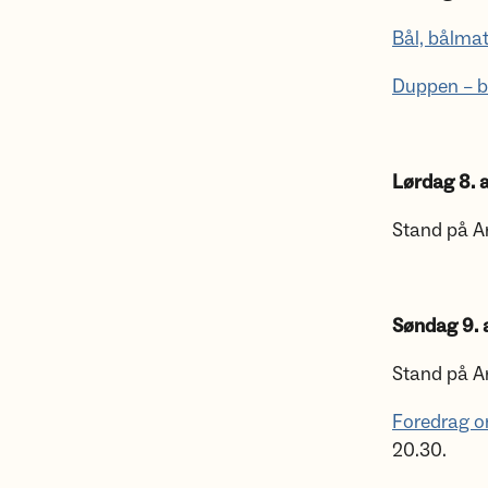
Bål, bålmat,
Duppen – 
Lørdag 8. 
Stand på Ar
Søndag 9. 
Stand på Ar
Foredrag o
20.30.