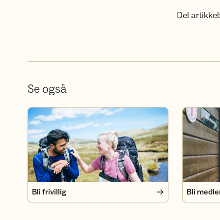
Del artikkel
Se også
Bli frivillig
Bli medlem
Bli frivillig
Bli medl