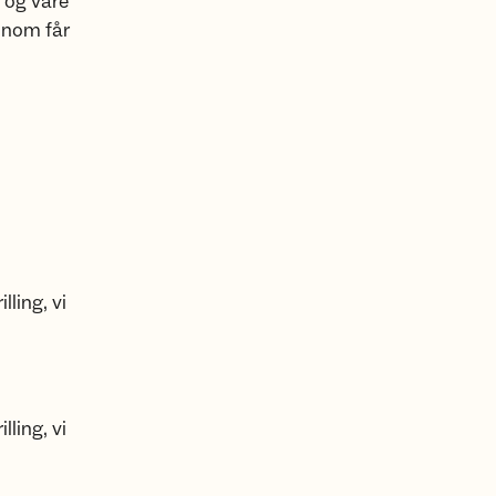
 og våre
innom får
ling, vi
ling, vi