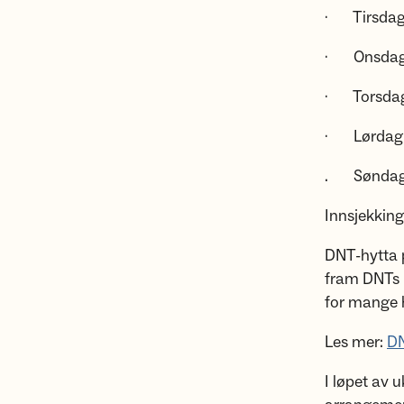
· Tirsdag 4
· Onsdag 5
· Torsdag 6
· Lørdag 8
. Søndag 9
Innsjekking 
DNT-hytta p
fram DNTs h
for mange 
Les mer:
DN
I løpet av u