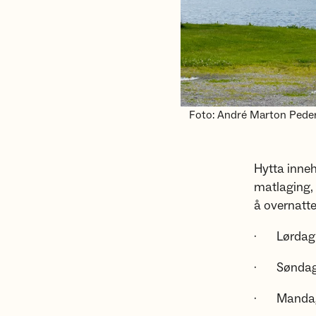
Foto: André Marton Pede
Hytta inneh
matlaging, 
å overnatte 
· Lørdag 1
· Søndag 2
· Mandag 3