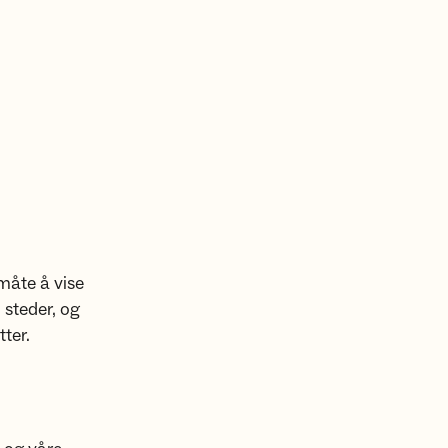
 måte å vise
 steder, og
tter.