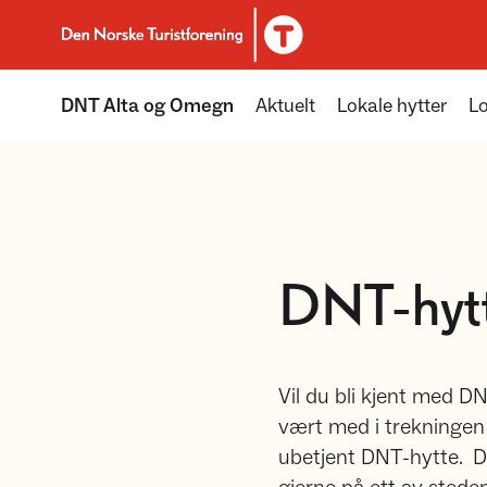
Til DNT.no forside
DNT Alta og Omegn
Aktuelt
Lokale hytter
Lo
DNT-hytta
Vil du bli kjent med D
vært med i trekningen 
ubetjent DNT-hytte. D