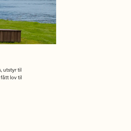
utstyr til
tt lov til