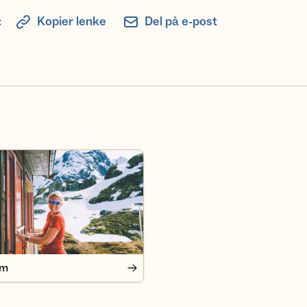
:
Kopier lenke
Del på e-post
em