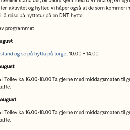
ereller stand der, bli bedre kjent med DNT Alta og omegn
ruter, aktivitet og hytter. Vi håper også at de som kommer 
til å reise på hyttetur på en DNT-hytte.
 av programmet
august
stand og se på hytta på torget
10.00 – 14.00
august
 i Tollevika 16.00-18.00 Ta gjerne med middagsmaten til gril
affe.
 august
 i Tollevika 16.00-18.00 Ta gjerne med middagsmaten til gril
affe.