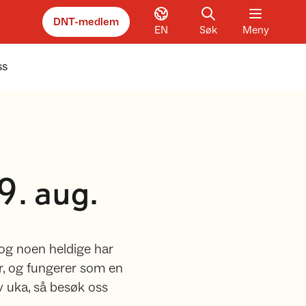
DNT-medlem
EN
Søk
Meny
ss
9. aug.
 og noen heldige har
r, og fungerer som en
v uka, så besøk oss