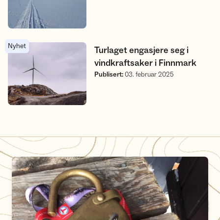
Nyhet
Turlaget engasjere seg i vindkraftsaker i Finnmark
Turlaget engasjere seg i
vindkraftsaker i Finnmark
Publisert
:
03. februar 2025
Her får du tak i DNT-nøkkelen i Alta