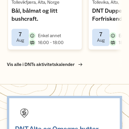
,
,
Tollevikfjæra, Alta, Norge
Tollevika, Alta,
Bål, bålmat og litt
DNT Duppen -
,
bushcraft.
Forfriskende 
,
fellesskap
7
7
,
Enkel annet
Enke
,
,
Aug
Aug
,
16:00 - 18:00
18:00
Vis alle i DNTs aktivitetskalender
DNT Alta og Omegns hytter