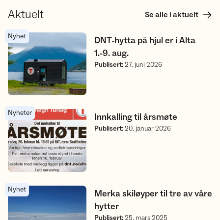
Aktuelt
Se alle i aktuelt
Nyhet
DNT-hytta på hjul er i Alta 1.-9. aug.
DNT-hytta på hjul er i Alta
1.-9. aug.
Publisert
:
27. juni 2026
Nyheter
Innkalling til årsmøte
Innkalling til årsmøte
Publisert
:
20. januar 2026
Nyhet
Merka skiløyper til tre av våre hytter
Merka skiløyper til tre av våre
hytter
Publisert
:
25. mars 2025