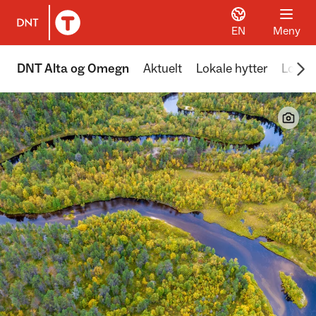
EN
Meny
Til DNT.no forside
Scr
DNT Alta og Omegn
Aktuelt
Lokale hytter
Lokale