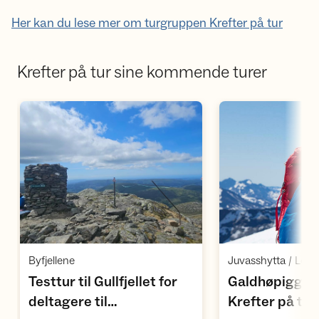
Her kan du lese mer om turgruppen Krefter på tur
Krefter på tur sine kommende turer
Åpne aktivitet
Å
,
,
Byfjellene
Juvasshytta / Lom
Testtur til Gullfjellet for
Galdhøpigge
,
deltagere til
Krefter på tur