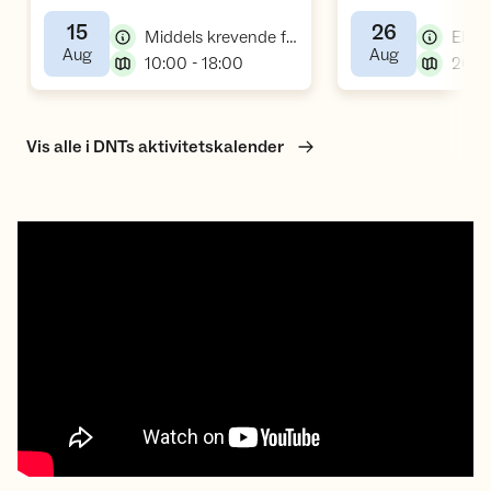
,
Galdhøpiggen
15
26
,
Middels krevende fellestur, fottur
,
,
Aug
Aug
,
10:00 - 18:00
Vis alle i DNTs aktivitetskalender