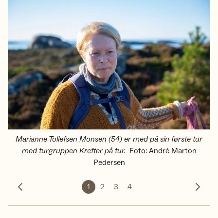
Marianne Tollefsen Monsen (54) er med på sin første tur
med turgruppen Krefter på tur.
Foto
:
André Marton
Pedersen
1
2
3
4
Forrige bilde
Neste 