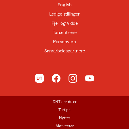
English
Ledige stillinger
Fjell og Vidde
Tursentrene
Personvern
Samarbeidspartnere
Til UT.no
Til DNT på Facebook
Til DNT på Instagram
Til DNT på YouTube
DNT der du er
Turtips
Hytter
Aktiviteter