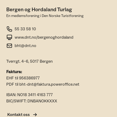
Bergen og Hordaland Turlag
En medlemsforening i Den Norske Turistforening
55 33 58 10
www.dnt.no/bergenoghordaland
bht@dnt.no
Tverrgt. 4–6, 5017 Bergen
Faktura:
EHF til 956386977
PDF til bht-dnt@faktura.poweroffice.net
IBAN: NO18 3411 4163 777
BIC/SWIFT: DNBANOKKXXX
Kontakt oss