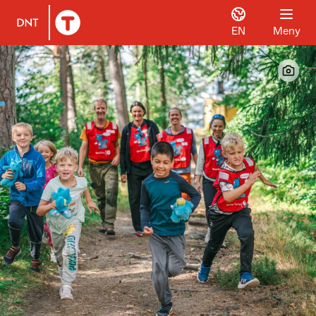
EN
Meny
Til DNT.no forside