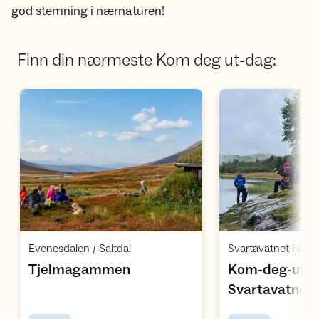
god stemning i nærnaturen!
Finn din nærmeste Kom deg ut-dag:
Åpne aktivitet
Å
,
Evenesdalen / Saltdal
Svartavatnet i Øvs
,
Tjelmagammen
Kom-deg-ut d
Svartavatnet
,
Turlag