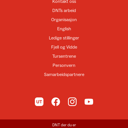
Kontakt oss
DNTs arbeid
Organisasjon
English
Ledige stillinger
Fjell og Vidde
Tursentrene
Personvern
Samarbeidspartnere
Til UT.no
Til DNT på Facebook
Til DNT på Instagram
Til DNT på YouTube
DNT der du er