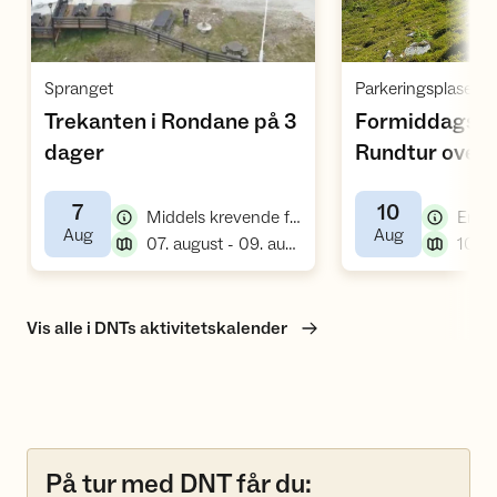
Åpne aktivitet
Å
,
Spranget
Parkeringsplasen K
Trekanten i Rondane på 3
Formiddagstur
,
dager
Rundtur over
,
Hundbergslia
7
10
,
Middels krevende fellestur, fottur
Enkel
,
,
Aug
Aug
,
07. august - 09. august
10:00
Vis alle i DNTs aktivitetskalender
På tur med DNT får du: