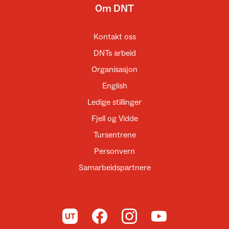
Om DNT
Kontakt oss
DNTs arbeid
Organisasjon
English
Ledige stillinger
Fjell og Vidde
Tursentrene
Personvern
Samarbeidspartnere
Til UT.no
Til DNT på Facebook
Til DNT på Instagram
Til DNT på YouTube