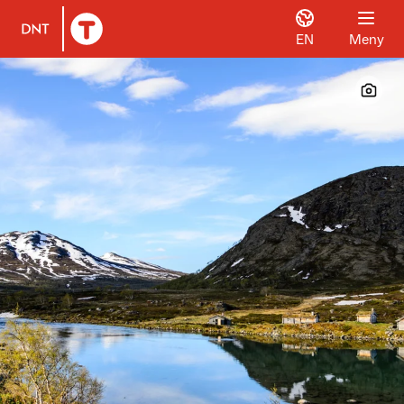
EN
Meny
Til DNT.no forside