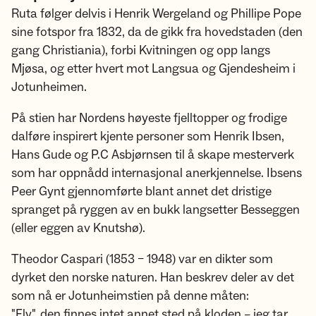
Ruta følger delvis i Henrik Wergeland og Phillipe Pope
sine fotspor fra 1832, da de gikk fra hovedstaden (den
gang Christiania), forbi Kvitningen og opp langs
Mjøsa, og etter hvert mot Langsua og Gjendesheim i
Jotunheimen.
På stien har Nordens høyeste fjelltopper og frodige
dalføre inspirert kjente personer som Henrik Ibsen,
Hans Gude og P.C Asbjørnsen til å skape mesterverk
som har oppnådd internasjonal anerkjennelse. Ibsens
Peer Gynt gjennomførte blant annet det dristige
spranget på ryggen av en bukk langsetter Besseggen
(eller eggen av Knutshø).
Theodor Caspari (1853 – 1948) var en dikter som
dyrket den norske naturen. Han beskrev deler av det
som nå er Jotunheimstien på denne måten:
"Fly", den finnes intet annet sted på kloden – jeg tar