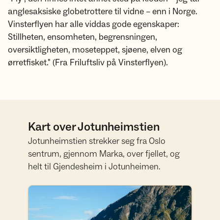
anglesaksiske globetrottere til vidne – enn i Norge.
Vinsterflyen har alle viddas gode egenskaper:
Stillheten, ensomheten, begrensningen,
oversiktligheten, moseteppet, sjøene, elven og
ørretfisket." (Fra Friluftsliv på Vinsterflyen).
Kart over Jotunheimstien
Jotunheimstien strekker seg fra Oslo
sentrum, gjennom Marka, over fjellet, og
helt til Gjendesheim i Jotunheimen.
Se turen på UT.no