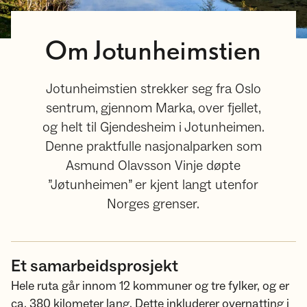
Om Jotunheimstien
Jotunheimstien strekker seg fra Oslo
sentrum, gjennom Marka, over fjellet,
og helt til Gjendesheim i Jotunheimen.
Denne praktfulle nasjonalparken som
Asmund Olavsson Vinje døpte
”Jøtunheimen” er kjent langt utenfor
Norges grenser.
Et samarbeidsprosjekt
Hele ruta går innom 12 kommuner og tre fylker, og er
ca. 380 kilometer lang. Dette inkluderer overnatting i