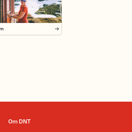
em
Om DNT