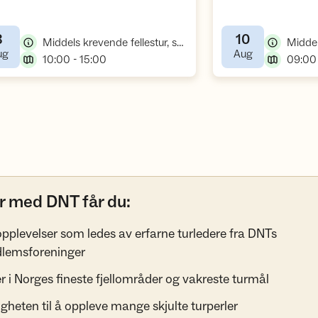
8
10
,
Middels krevende fellestur, sykkeltur
,
,
ug
Aug
,
10:00 - 15:00
09:00 
r med DNT får du:
pplevelser som ledes av erfarne turledere fra DNTs
lemsforeninger
r i Norges fineste fjellområder og vakreste turmål
gheten til å oppleve mange skjulte turperler