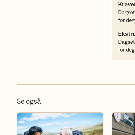
Kreve
Dagseta
for deg
Ekstr
Dagset
for deg
Se også
Bli frivillig
Bli medlem