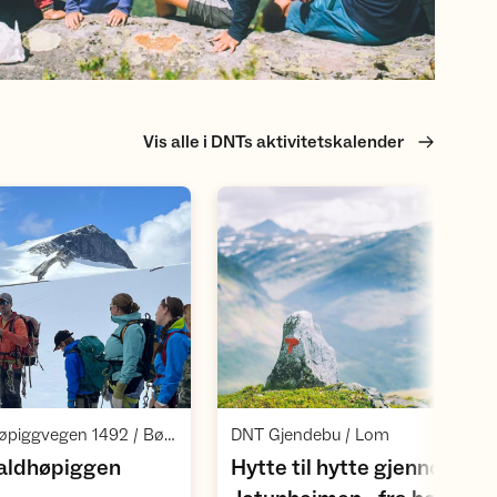
Vis alle i DNTs aktivitetskalender
Åpne aktivitet
Åpne aktivite
,
,
Juvasshytta / Galdhøpiggvegen 1492 / Bøverdalen
DNT Gjendebu / Lom
,
 Galdhøpiggen
Hytte til hytte gjennom