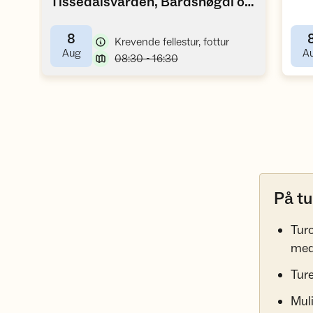
Tissedalsvarden, Bårdshøgdi og
,
ned til Øvrevoll
8
,
Krevende fellestur, fottur
,
Aug
A
,
08:30 - 16:30
På tu
Turo
med
Ture
Muli