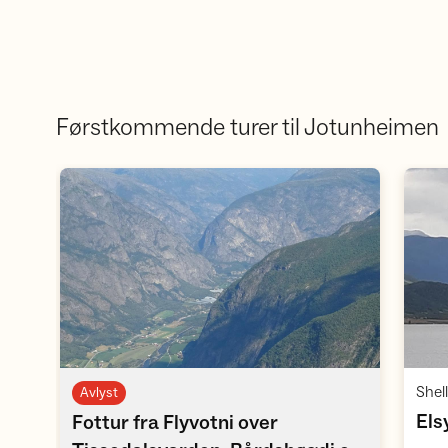
Førstkommende turer til Jotunheimen
Åpne aktivitet
Avlyst
Els
Fottur fra Flyvotni over