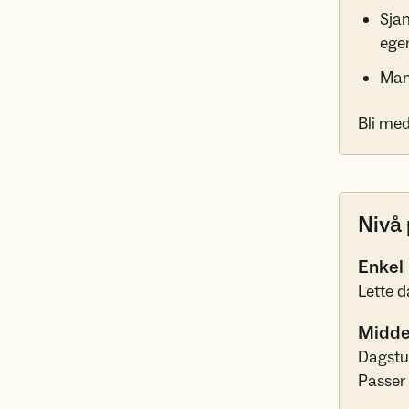
Sjan
ege
Mang
Bli med
Nivå 
Enkel
Lette d
Midde
Dagstur
Passer 