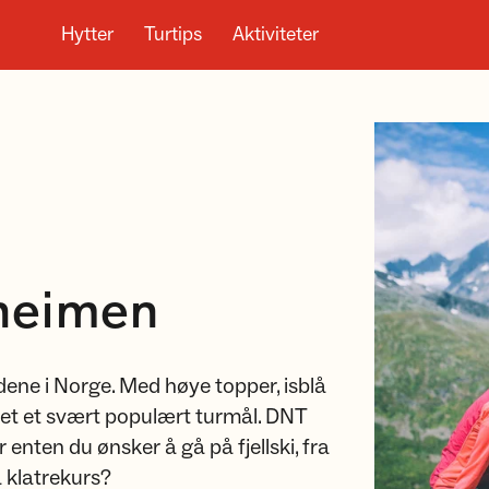
Hytter
Turtips
Aktiviteter
nheimen
ene i Norge. Med høye topper, isblå
vet et svært populært turmål. DNT
enten du ønsker å gå på fjellski, fra
å klatrekurs?