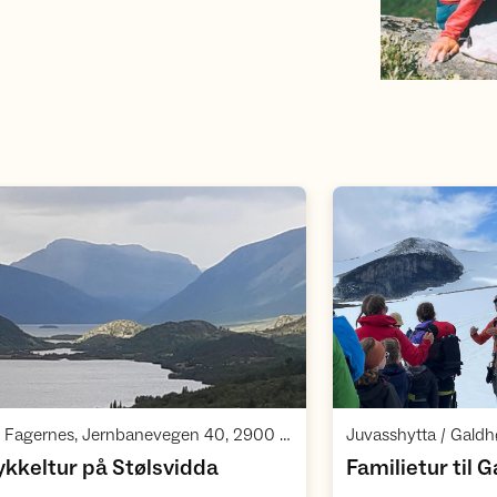
Åpne aktivitet
,
Shell Fagernes, Jernbanevegen 40, 2900 Fagernes, kl 09:00
,
ykkeltur på Stølsvidda
Familietur til