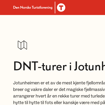
Til DNT.no forside
DNT-turer i Jotu
Jotunheimen er et av de mest kjente fjellområd
breer og vakre daler er det magiske fjellmassi
arrangerer hvert år en rekke turer med turleder 
hytte til hytte til fots eller kanskje være med p