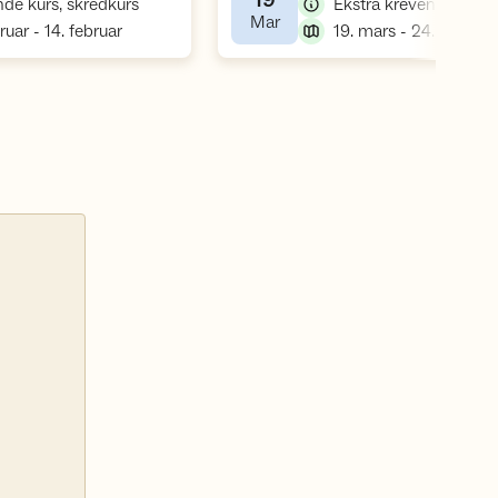
19
,
de kurs, skredkurs
,
Mar
,
,
ruar - 14. februar
19. mars - 24. mars