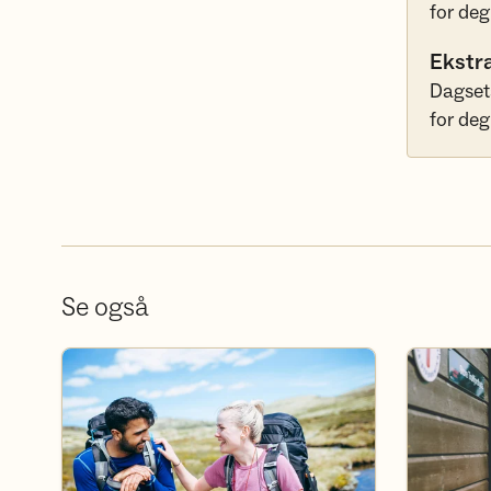
for deg
Ekstr
Dagset
for deg
Se også
Bli frivillig
Bli medlem