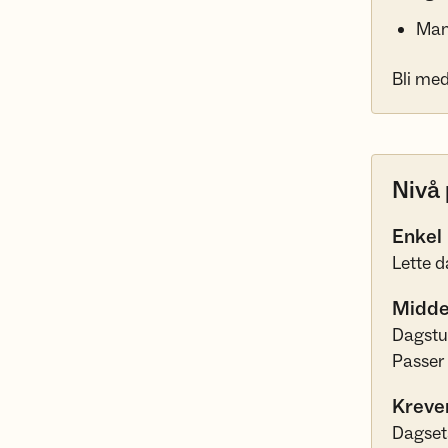
Mang
Bli med
Nivå 
Enkel
Lette d
Midde
Dagstur
Passer 
Kreve
Dagseta