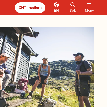
DNT-medlem
EN
Søk
Meny