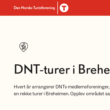
Til DNT.no forside
DNT-turer i Breh
Hvert år arrangerer DNTs medlemsforeninger, 
en rekke turer i Breheimen. Opplev området s