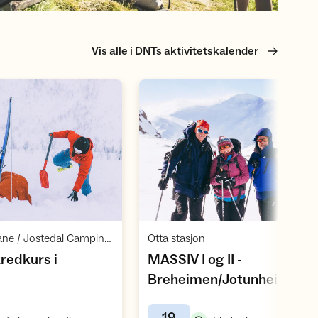
Vis alle i DNTs aktivitetskalender
Åpne aktivitet
Åpne aktivite
,
,
DNT Sogn og Fjordane / Jostedal Camping / Luster Kommune
Otta stasjon
redkurs i
MASSIV I og II -
Breheimen/Jotunheimen (v