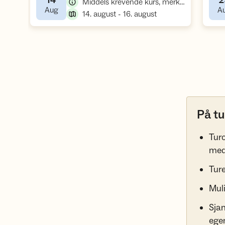
14
2
,
Middels krevende kurs, merkekurs
,
Aug
A
,
14. august - 16. august
På tu
Turo
med
Ture
Muli
Sjan
ege