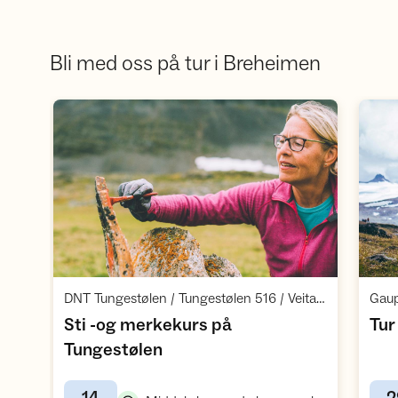
Bli med oss på tur i Breheimen
Åpne aktivitet
,
DNT Tungestølen / Tungestølen 516 / Veitastrond
Gau
Sti -og merkekurs på
Tur
,
Tungestølen