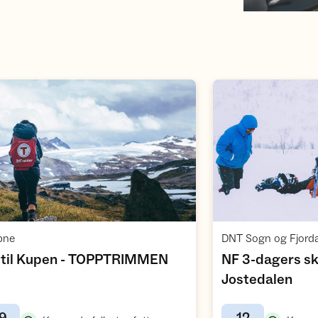
Åpne aktivitet
,
pne
,
 til Kupen - TOPPTRIMMEN
NF 3-dagers sk
,
Jostedalen