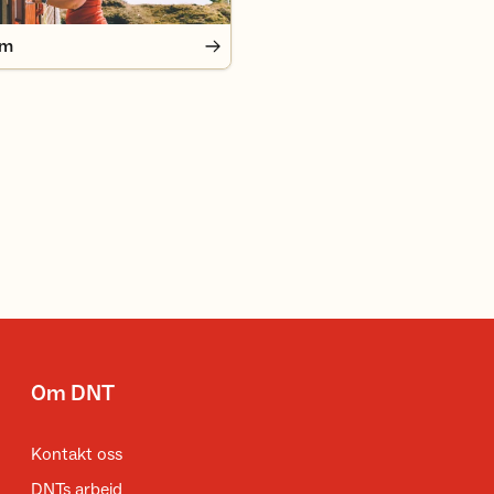
em
Om DNT
Kontakt oss
DNTs arbeid