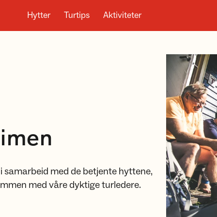
Hytter
Turtips
Aktiviteter
eimen
i samarbeid med de betjente hyttene,
ammen med våre dyktige turledere.