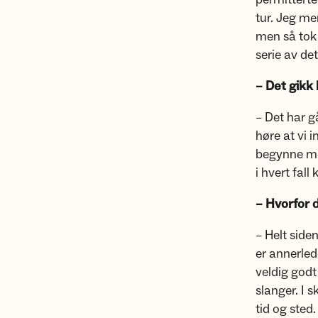
tur. Jeg men
men så tok 
serie av det
– Det gikk 
– Det har g
høre at vi i
begynne med
i hvert fal
– Hvorfor 
– Helt side
er annerled
veldig godt
slanger. I 
tid og sted.