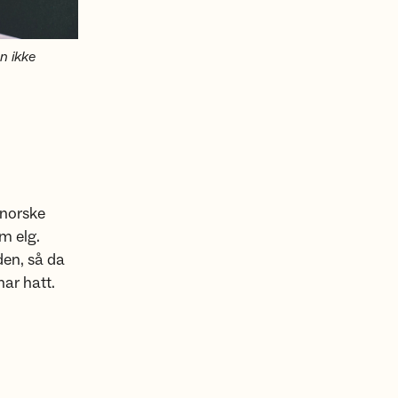
n ikke
 norske
om elg.
den, så da
har hatt.