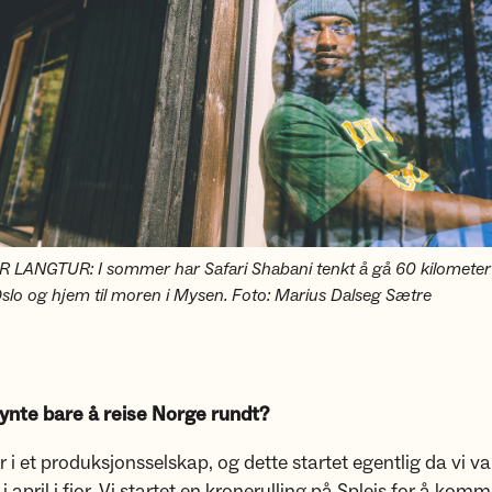
LANGTUR: I sommer har Safari Shabani tenkt å gå 60 kilometer 
i Oslo og hjem til moren i Mysen. Foto: Marius Dalseg Sætre
ynte bare å reise Norge rundt?
r i et produksjonsselskap, og dette startet egentlig da vi va
i april i fjor. Vi startet en kronerulling på Spleis for å kom