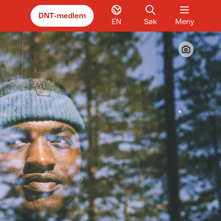
DNT-medlem
EN
Søk
Meny