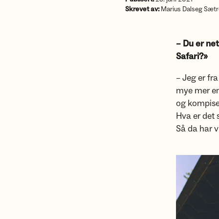
Skrevet av:
Marius Dalseg Sætr
– Du er ne
Safari?»
– Jeg er fr
mye mer enn
og kompisen
Hva er det 
Så da har v