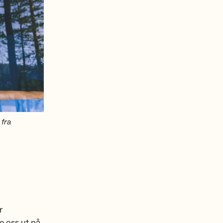
fra
r
me oss ut på