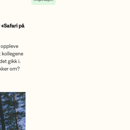
 «Safari på
g oppleve
 kollegene
et gikk i.
akker om?