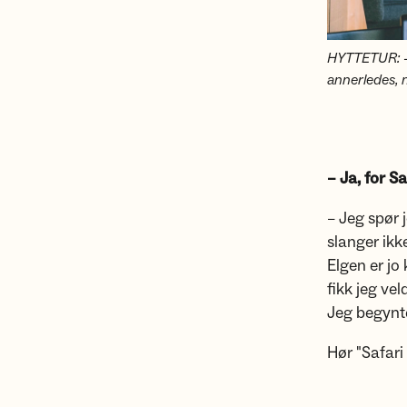
HYTTETUR: - 
annerledes, 
– Ja, for S
– Jeg spør 
slanger ikk
Elgen er jo
fikk jeg vel
Jeg begynte
Hør "Safari