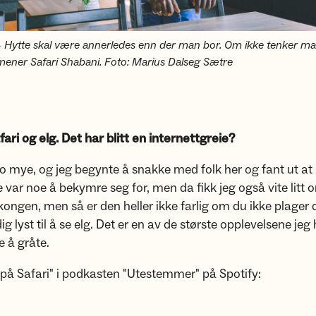
Hytte skal være annerledes enn der man bor. Om ikke tenker ma
mener Safari Shabani. Foto: Marius Dalseg Sætre
afari og elg. Det har blitt en internettgreie?
jo mye, og jeg begynte å snakke med folk her og fant ut at
e var noe å bekymre seg for, men da fikk jeg også vite litt 
 kongen, men så er den heller ikke farlig om du ikke plager 
dig lyst til å se elg. Det er en av de største opplevelsene jeg 
 å gråte.
 på Safari" i podkasten "Utestemmer" på Spotify: