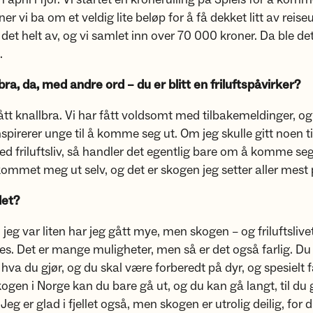
er vi ba om et veldig lite beløp for å få dekket litt av reis
det helt av, og vi samlet inn over 70 000 kroner. Da ble de
.
bra, da, med andre ord – du er blitt en friluftspåvirker?
ått knallbra. Vi har fått voldsomt med tilbakemeldinger, og 
nspirerer unge til å komme seg ut. Om jeg skulle gitt noen tip
 friluftsliv, så handler det egentlig bare om å komme seg
l kommet meg ut selv, og det er skogen jeg setter aller mest 
det?
n jeg var liten har jeg gått mye, men skogen – og friluftslive
es. Det er mange muligheter, men så er det også farlig. Du 
 hva du gjør, og du skal være forberedt på dyr, og spesielt f
skogen i Norge kan du bare gå ut, og du kan gå langt, til d
 Jeg er glad i fjellet også, men skogen er utrolig deilig, for 