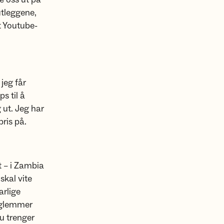
eutleggene,
t Youtube-
jeg får
s til å
 ut. Jeg har
pris på.
t – i Zambia
skal vite
arlige
u glemmer
du trenger