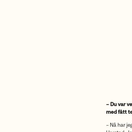
– Du var ve
med fått t
– Nå har je