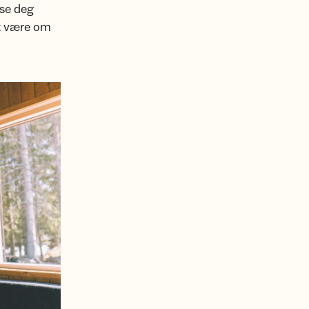
 se deg
lt være om