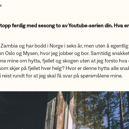
e
ttopp ferdig med sesong to av Youtube-serien din. Hva er
a Zambia og har bodd i Norge i seks år, men uten å egentli
 Oslo og Mysen, hvor jeg jobber og bor. Samtidig snakket
e mine om hytta, fjellet og skogen uten at jeg forsto hva d
som skjer på fjellet hver helg? Hvor er denne hytta alle sn
i reist rundt for at jeg skal få svar på spørsmålene mine.