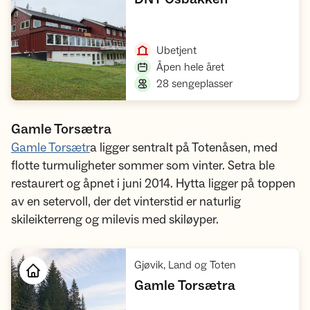
Åpne hytte
,
Ubetjent
,
Åpen hele året
,
28 sengeplasser
Gamle Torsætra
Gamle Torsætr
a ligger sentralt på Totenåsen, med
flotte turmuligheter sommer som vinter. Setra ble
restaurert og åpnet i juni 2014. Hytta ligger på toppen
av en setervoll, der det vinterstid er naturlig
skileikterreng og milevis med skiløyper.
,
Gjøvik, Land og Toten
,
Gamle Torsætra