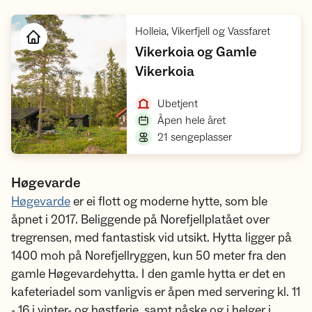
,
Holleia, Vikerfjell og Vassfaret
Vikerkoia og Gamle
,
Vikerkoia
Åpne hytte
,
Ubetjent
,
Åpen hele året
,
21 sengeplasser
Høgevarde
Høgevarde
er ei flott og moderne hytte, som ble
åpnet i 2017. Beliggende på Norefjellplatået over
tregrensen, med fantastisk vid utsikt. Hytta ligger på
1400 moh på Norefjellryggen, kun 50 meter fra den
gamle Høgevardehytta. I den gamle hytta er det en
kafeteriadel som vanligvis er åpen med servering kl. 11
- 16 i vinter- og høstferie, samt påske og i helger i