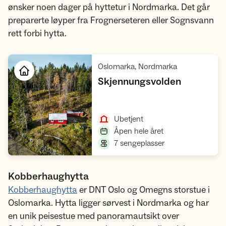
ønsker noen dager på hyttetur i Nordmarka. Det går
preparerte løyper fra Frognerseteren eller Sognsvann
rett forbi hytta.
,
Oslomarka, Nordmarka
,
Skjennungsvolden
Åpne hytte
,
Ubetjent
,
Åpen hele året
,
7 sengeplasser
Kobberhaughytta
Kobberhaughytta
er DNT Oslo og Omegns storstue i
Oslomarka. Hytta ligger sørvest i Nordmarka og har
en unik peisestue med panoramautsikt over