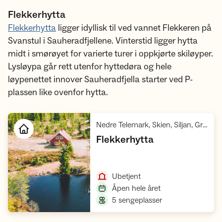
Flekkerhytta
Flekkerhytta
ligger idyllisk til ved vannet Flekkeren på
Svanstul i Sauheradfjellene. Vinterstid ligger hytta
midt i smørøyet for varierte turer i oppkjørte skiløyper.
Lysløypa går rett utenfor hyttedøra og hele
løypenettet innover Sauheradfjella starter ved P-
plassen like ovenfor hytta.
Nedre Telemark, Skien, Siljan, Grenland
,
Flekkerhytta
Åpne hytte
,
Ubetjent
,
Åpen hele året
,
5 sengeplasser