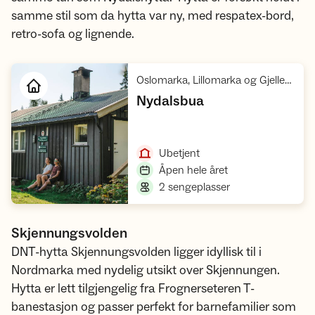
samme stil som da hytta var ny, med respatex-bord,
retro-sofa og lignende.
Oslomarka, Lillomarka og Gjelleråsen, Nordmarka
,
Nydalsbua
Åpne hytte
,
Ubetjent
,
Åpen hele året
,
2 sengeplasser
Skjennungsvolden
DNT-hytta Skjennungsvolden ligger idyllisk til i
Nordmarka med nydelig utsikt over Skjennungen.
Hytta er lett tilgjengelig fra Frognerseteren T-
banestasjon og passer perfekt for barnefamilier som