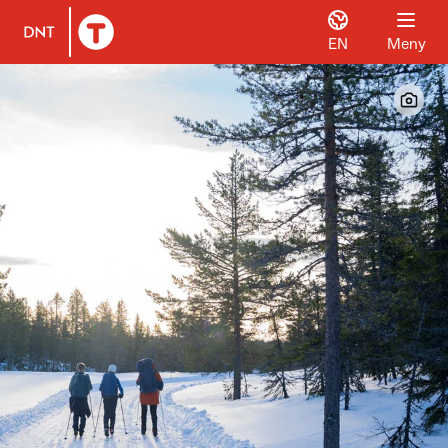
EN
Meny
Til DNT.no forside