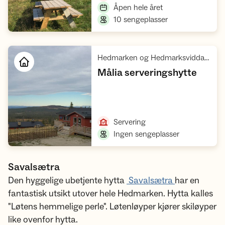
,
Åpen hele året
,
10 sengeplasser
Hedmarken og Hedmarksvidda, Rondane villreinområde 1
,
Målia serveringshytte
Åpne hytte
,
Servering
,
Ingen sengeplasser
Savalsætra
Den hyggelige ubetjente hytta
Savalsætra
har en
fantastisk utsikt utover hele Hedmarken. Hytta kalles
"Løtens hemmelige perle". Løtenløyper kjører skiløyper
like ovenfor hytta.