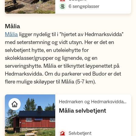
,
6 sengeplasser
Målia
Målia
ligger nydelig til i "hjertet av Hedmarksvidda"
med seterstemning og vidt utsyn. Her er det en
selvbetjent hytte, en uteleiehytte for
skoleklasser/grupper og lignende, og en
serveringshytte. Målia er tilknyttet løypenettet på
Hedmarksvidda. Om du parkerer ved Budor er det
flere mulige skiløyper til Målia (5-7 km).
Hedmarken og Hedmarksvidda, Rondane villreinområde 1
,
Målia selvbetjent
Åpne hytte
,
Selvbetjent