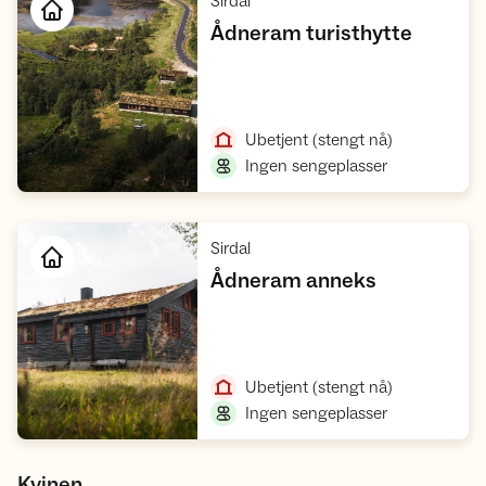
,
Sirdal
,
Ådneram turisthytte
Åpne hytte
,
Ubetjent
(stengt nå)
,
Ingen sengeplasser
,
Sirdal
,
Ådneram anneks
Åpne hytte
,
Ubetjent
(stengt nå)
,
Ingen sengeplasser
Kvinen