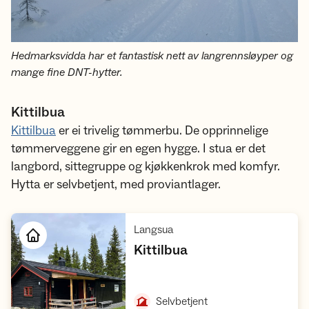
Hedmarksvidda har et fantastisk nett av langrennsløyper og
mange fine DNT-hytter.
Kittilbua
Kittilbua
er ei trivelig tømmerbu. De opprinnelige
tømmerveggene gir en egen hygge. I stua er det
langbord, sittegruppe og kjøkkenkrok med komfyr.
Hytta er selvbetjent, med proviantlager.
,
Langsua
,
Kittilbua
Åpne hytte
,
Selvbetjent