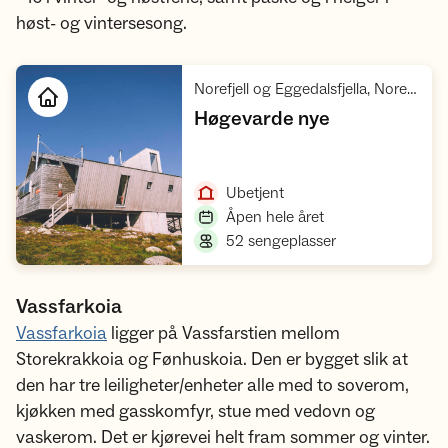
høst- og vintersesong.
Norefjell og Eggedalsfjella, Norefjella - Reinsjøfjell villreinområde
,
Høgevarde nye
Åpne hytte
,
Ubetjent
,
Åpen hele året
,
52 sengeplasser
Vassfarkoia
Vassfarkoia
ligger på Vassfarstien mellom
Storekrakkoia og Fønhuskoia. Den er bygget slik at
den har tre leiligheter/enheter alle med to soverom,
kjøkken med gasskomfyr, stue med vedovn og
vaskerom. Det er kjørevei helt fram sommer og vinter.