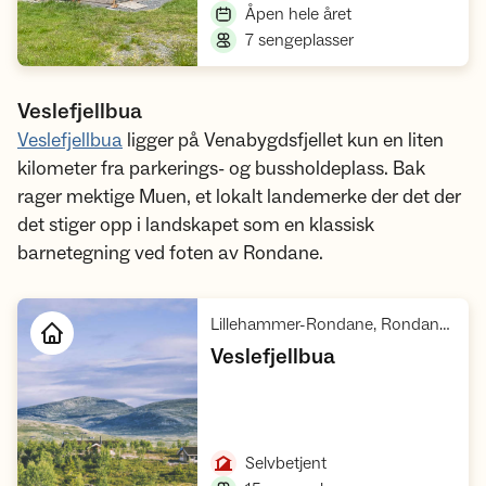
,
Åpen hele året
,
7 sengeplasser
Veslefjellbua
Veslefjellbua
ligger på Venabygdsfjellet kun en liten
kilometer fra parkerings- og bussholdeplass. Bak
rager mektige Muen, et lokalt landemerke der det der
det stiger opp i landskapet som en klassisk
barnetegning ved foten av Rondane.
Lillehammer-Rondane, Rondane villreinområde 1
,
Veslefjellbua
Åpne hytte
,
Selvbetjent