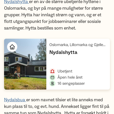
Nydalshytta
er en av de større ubetjente hyttene i
Oslomarka, og byr på mange muligheter for større
grupper. Hytta har innlagt strøm og vann, og er et
flott utgangspunkt for jobbseminarer eller sosiale
samlinger. Hytta bestilles som enhet.
Oslomarka, Lillomarka og Gjelleråsen, Nordmarka
,
Nydalshytta
Åpne hytte
,
Ubetjent
,
Åpen hele året
,
16 sengeplasser
Nydalsbua
er som navnet tilsier et lite anneks med
kun plass til to, og evt. hund. Annekset ligger fint til på
samme tun som Nydalshytta. Hytta er forsøkt holdt i