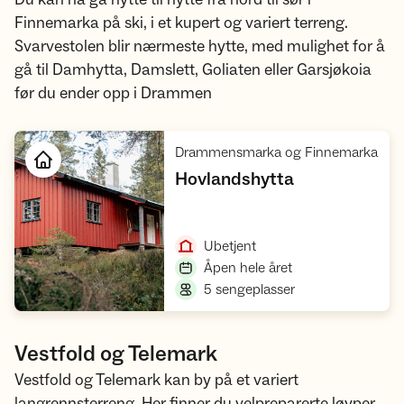
Finnemarka på ski, i et kupert og variert terreng.
Svarvestolen blir nærmeste hytte, med mulighet for å
gå til Damhytta, Damslett, Goliaten eller Garsjøkoia
før du ender opp i Drammen
,
Drammensmarka og Finnemarka
,
Hovlandshytta
Åpne hytte
,
Ubetjent
,
Åpen hele året
,
5 sengeplasser
Vestfold og Telemark
Vestfold og Telemark kan by på et variert
langrennsterreng. Her finner du velpreparerte løyper