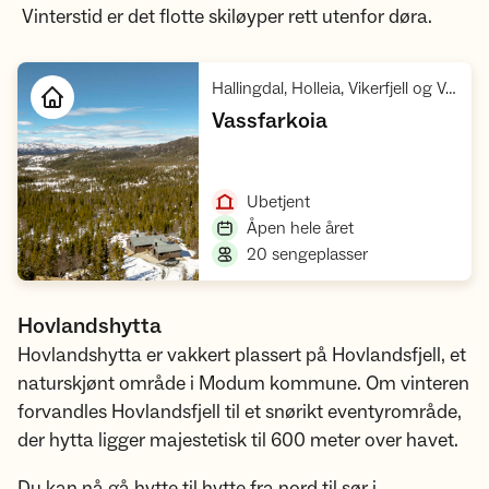
Vinterstid er det flotte skiløyper rett utenfor døra.
Hallingdal, Holleia, Vikerfjell og Vassfaret
,
Vassfarkoia
Åpne hytte
,
Ubetjent
,
Åpen hele året
,
20 sengeplasser
Hovlandshytta
Hovlandshytta er vakkert plassert på Hovlandsfjell, et
naturskjønt område i Modum kommune. Om vinteren
forvandles Hovlandsfjell til et snørikt eventyrområde,
der hytta ligger majestetisk til 600 meter over havet.
Du kan nå gå hytte til hytte fra nord til sør i