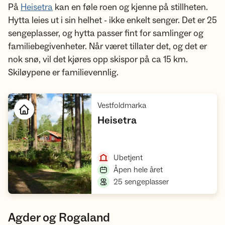
På
Heisetra
kan en føle roen og kjenne på stillheten.
Hytta leies ut i sin helhet - ikke enkelt senger. Det er 25
sengeplasser, og hytta passer fint for samlinger og
familiebegivenheter. Når været tillater det, og det er
nok snø, vil det kjøres opp skispor på ca 15 km.
Skiløypene er familievennlig.
,
Vestfoldmarka
,
Heisetra
Åpne hytte
,
Ubetjent
,
Åpen hele året
,
25 sengeplasser
Agder og Rogaland