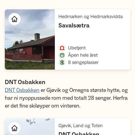
,
Hedmarken og Hedmarksvidda
,
Savalsætra
Åpne hytte
,
Ubetjent
,
Åpen hele året
,
8 sengeplasser
DNT Osbakken
DNT Osbakken
er Gjøvik og Omegns største hytte, og
har ni nyoppussede rom med totalt 28 senger. Herfra
er det fine skiløyper om vinteren.
,
Gjøvik, Land og Toten
,
DNT Osbakken