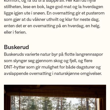
komfort, og få tid til å slappe av. Her kan du nyte
stillheten, lese en bok, lage god mat og la hverdagen
ligge igjen ute i snøen. En overnatting gir et pusterom
som gjør at du våkner uthvilt og klar for neste dag,
enten det er en overnatting på en hverdag, en helg,
eller i ferien.
Buskerud
Buskeruds varierte natur byr på flotte langrennsspor
som slynger seg gjennom skog og fjell, og flere
DNT‑hytter som gir mulighet for både dagsturer og
avslappende overnatting i naturskjønne omgivelser.