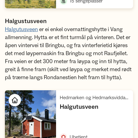
,
15 sengeplasser
Halgustusveen
Halgutusveen
er ei enkel overnattingshytte i Vang
allmenning. Hytta er et fint turmål på vinteren. Det er
åpen vintervei til Bringbu, og fra vinterferietid kjøres
det med løypemaskin fra Bringbu og mot Raufjellet.
Fra veien er det 300 meter fra løypa og inn til hytta,
greit å finne fram (skilt ved løypa og merket med rødt
på trærne langs Rondanestien helt fram til hytta).
Hedmarken og Hedmarksvidda, Rondane villreinområde 1
,
Halgutusveen
Åpne hytte
,
Ubetjent