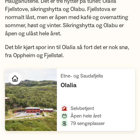
Hauganutene. Det er tre hytter på tunet: Olalia
Fjellstove, sikringshytta og Olabu. Fjellstova er
normalt låst, men er åpen med kafé og overnatting
sommer, høst og vinter. Sikringshytta og Olabu er
åpen og ulåst hele året.
Det blir kjørt spor inn til Olalia så fort det er nok snø,
fra Oppheim og Fjellstøl.
,
Etne- og Saudafjella
,
Olalia
Åpne hytte
,
Selvbetjent
,
Åpen hele året
,
79 sengeplasser