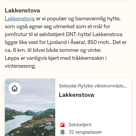
Lakkenstova
Lakkenstova
er ei populær og barnevennlig hytte,
som også egner seg utmerket som et mål for
jomfrutur til ei selvbetjent DNT-hytte! Lakkenstova
ligger like vest for Ljosland i Åseral, 850 moh.. Det er
ca. 6 km. til bilvei både sommer og vinter.
Løypa er vanligvis kjørt med tråkkemaskin i
vintersesong.
Setesdal-Ryfylke villreinområde, Setesdalsheiane
,
Lakkenstova
Åpne hytte
,
Selvbetjent
,
32 sengeplasser