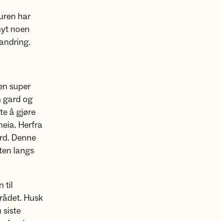
uren har
nyt noen
vandring.
en super
n gard og
te å gjøre
heia. Herfra
ard. Denne
nten langs
 til
mrådet. Husk
 siste