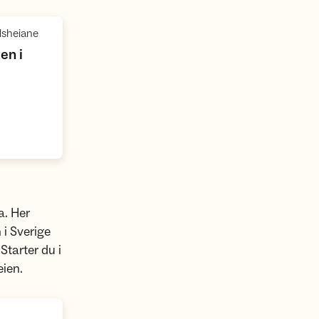
,
lsheiane
en i
a. Her
i Sverige
Starter du i
eien.