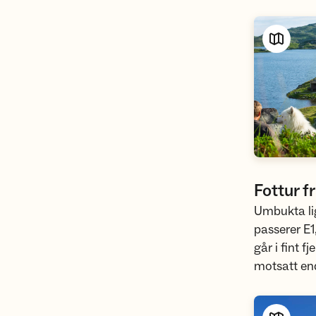
Fottur f
Umbukta li
passerer E1
går i fint f
motsatt en