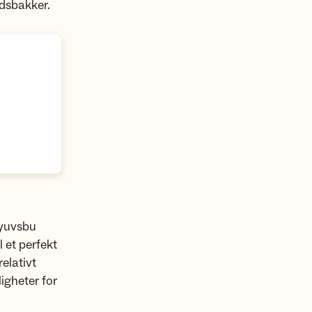
ndsbakker.
Øyuvsbu
 et perfekt
elativt
ligheter for