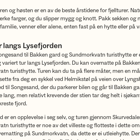
 og høsten er en av de beste årstidene for fjellturer. Nat
terke farger, og du slipper mygg og knott. Pakk sekken og 
amilie, venner eller alene, enten fast på en hytte eller på 
 langs Lysefjorden
ongesand til Bakken gard og Sundmorkvatn turisthytte er 
g variert tur langs Lysefjorden. Du kan overnatte på Bakke
n turisthytte. Turen kan du ta på flere måter, men en må
 sette fra deg en sykkel ved Helmikstøl på veien over Lyngs
ed til Songesand, der du parkerer bilen og går til Bakken g
ke lang, men relativt krevende der stien tar deg helt i sjøka
reste fjord.
 er en opplevelse i seg selv, og turen gjennom Skurvedalen
n turisthytte er noe av det villeste og flotteste i dette o
overnatting på Sundmorkvatn, da dette er ei utleiehytte. Den