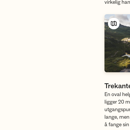
virkelig ha
Trekant
En oval hel
ligger 20 m
utgangspun
lange, men 
å fange si