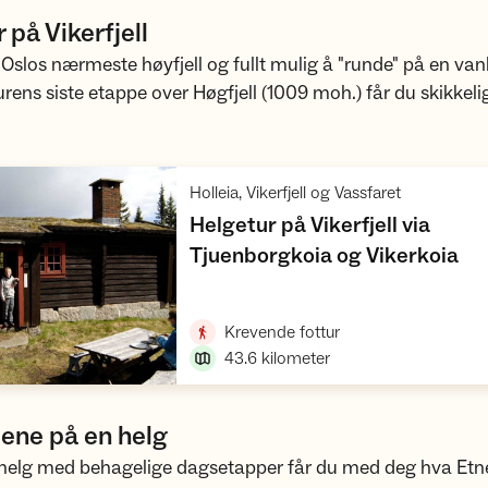
 på Vikerfjell
r Oslos nærmeste høyfjell og fullt mulig å "runde" på en vanl
urens siste etappe over Høgfjell (1009 moh.) får du skikkeli
,
Holleia, Vikerfjell og Vassfaret
Helgetur på Vikerfjell via
,
Tjuenborgkoia og Vikerkoia
Vis turforslag
,
Krevende fottur
43.6
kilometer
lene på en helg
 helg med behagelige dagsetapper får du med deg hva Etne