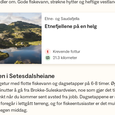
ndler om. Gode fiskevann, strøkne hytter og heftige vestla
,
Etne- og Saudafjella
,
Etnefjellene på en helg
Vis turforslag
,
Krevende fottur
21.3
kilometer
en i Setesdalsheiane
getur med flotte fiskevann og dagsetapper på 6-8 timer. 
inutter å gå fra Brokke-Suleskardveien, noe som gjør det til
kt når du kommer sent avsted fra jobb. Dagsetappene er r
foregår i lettgått terreng, og for fiskeentusiaster er det mu
n egen middag.