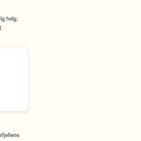
ig helg.
g
fjellene