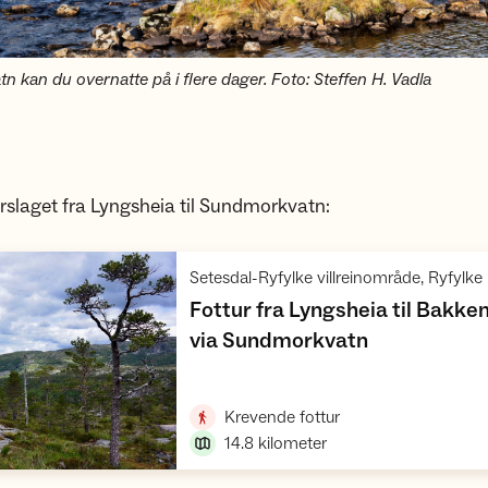
 kan du overnatte på i flere dager. Foto: Steffen H. Vadla
orslaget fra Lyngsheia til Sundmorkvatn:
,
Setesdal-Ryfylke villreinområde, Ryfylke
Fottur fra Lyngsheia til Bakke
,
via Sundmorkvatn
Vis turforslag
,
Krevende fottur
14.8
kilometer