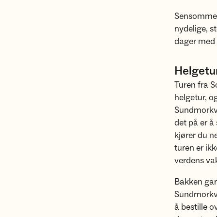
Sensommeren
nydelige, s
dager med f
Helgetur
Turen fra S
helgetur, o
Sundmorkvat
det på er å
kjører du n
turen er ik
verdens vak
Bakken gard
Sundmorkvat
å bestille 