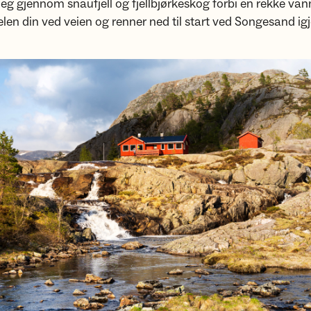
eg gjennom snaufjell og fjellbjørkeskog forbi en rekke vann
elen din ved veien og renner ned til start ved Songesand ig