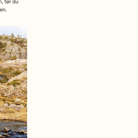
, før du
jen.