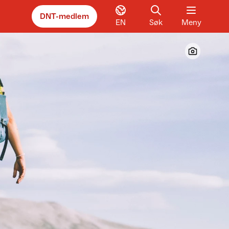
DNT-medlem
EN
Søk
Meny