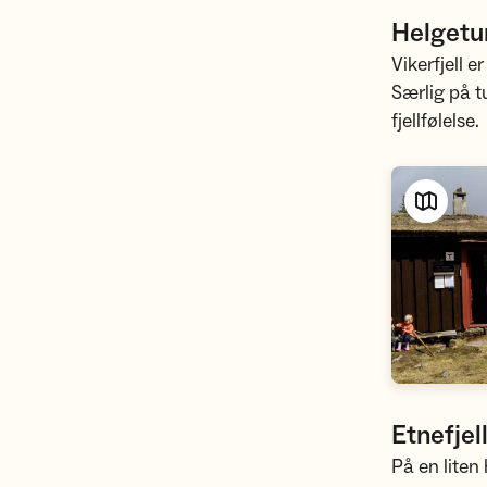
Helgetur
Vikerfjell e
Særlig på t
fjellfølelse.
Etnefjel
På en liten