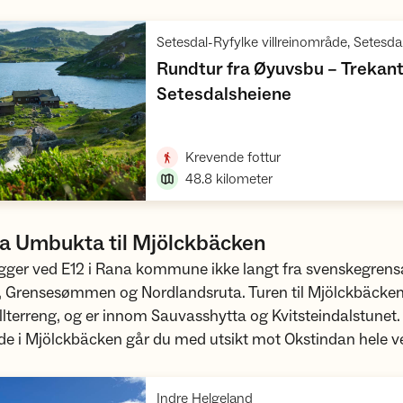
Setesdal-Ryfylke villreinområde, Setesda
Rundtur fra Øyuvsbu – Trekant
,
Setesdalsheiene
Vis turforslag
,
Krevende fottur
48.8
kilometer
ra Umbukta til Mjölckbäcken
gger ved E12 i Rana kommune ikke langt fra svenskegrens
, Grensesømmen og Nordlandsruta. Turen til Mjölckbäcken 
jellterreng, og er innom Sauvasshytta og Kvitsteindalstunet. 
de i Mjölckbäcken går du med utsikt mot Okstindan hele v
,
Indre Helgeland