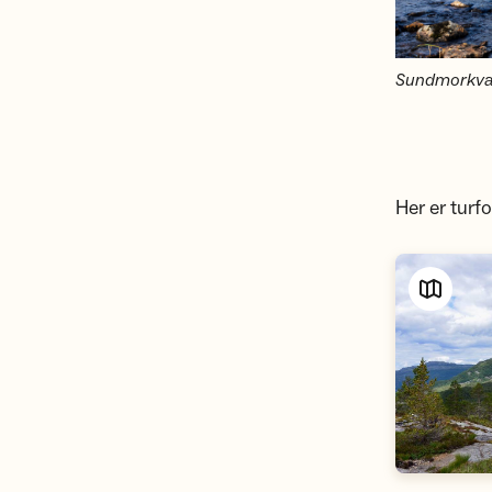
Sundmorkvatn
Her er turf