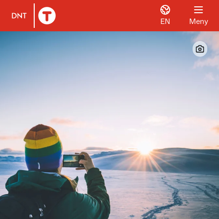
EN
Meny
Til DNT.no forside