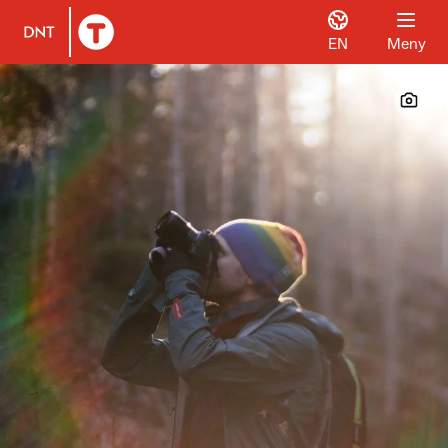
EN
Meny
Til DNT.no forside