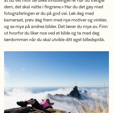
at du vet hvor de ulike innstillingen er når du trenger
dem, det skal «sitte i fingrene.» Har du det gøy med
fotograferingen er du på god vei. Lek deg med
kameraet, prøv deg frem med nye motiver og vinkler,
og se mye på andres bilder. Det lærer du mye av. Finn
ut hvorfor du liker noe ved et bilde og ta med deg
lærdommen når du skal utvikle ditt eget billedspråk.