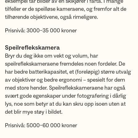
eksempel tar bilder av en skikjører i farta. I mange
tilfeller er de speilløse kameraene, og fremfor alt de
tilhørende objektivene, også rimeligere.
Prisnivå: 3000–35 000 kroner
Speilreflekskamera
Bryr du deg ikke om vekt og volum, har
speilreflekskameraene fremdeles noen fordeler. De
har bedre batterikapasitet, et (foreløpig) større utvalg
av objektiver og bedre ergonomi – spesielt for dem
med store hender. Speilreflekskameraene har også
svært gode egenskaper under fotografering i dårlig
lys, noe som betyr at du kan skru opp isoen uten at
det blir mye støy i bildet.
Prisnivå: 5000–60 000 kroner