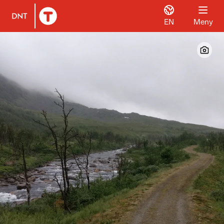
EN
Meny
Til DNT.no forside