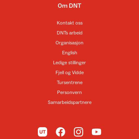
Om DNT
Kontakt oss
DNTs arbeid
Organisasjon
English
Ledige stillinger
Fjell og Vidde
Tursentrene
Personvern
Samarbeidspartnere
Til UT.no
Til DNT på Facebook
Til DNT på Instagram
Til DNT på YouTube