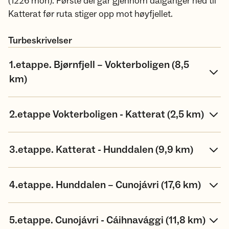
(1226 moh). Første del går gjennom dalganger ned til
Katterat før ruta stiger opp mot høyfjellet.
Turbeskrivelser
1.etappe. Bjørnfjell – Vokterboligen (8,5
km)
2.etappe Vokterboligen - Katterat (2,5 km)
3.etappe. Katterat - Hunddalen (9,9 km)
4.etappe. Hunddalen – Cunojávri (17,6 km)
5.etappe. Cunojávri - Cáihnavággi (11,8 km)