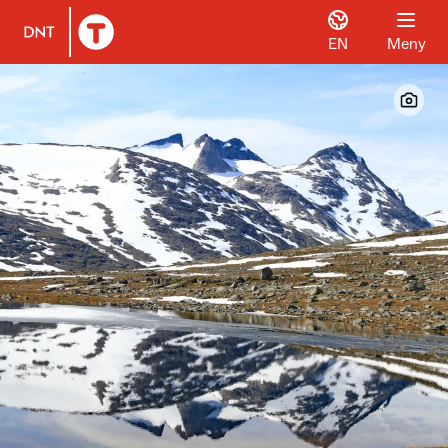
EN
Meny
Til DNT.no forside