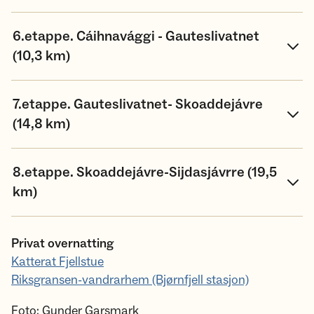
6.etappe. Cáihnavággi - Gauteslivatnet
(10,3 km)
7.etappe. Gauteslivatnet- Skoaddejávre
(14,8 km)
8.etappe. Skoaddejávre-Sijdasjávrre (19,5
km)
Privat overnatting
Katterat Fjellstue
Riksgransen-vandrarhem (Bjørnfjell stasjon)
Foto: Gunder Garsmark