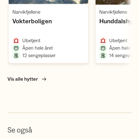
Åpne hytte
Å
,
,
Narvikfjellene
Narvikfjellene
,
Vokterboligen
Hunddalshytt
,
,
Ubetjent
Ubetjent
,
Åpen hele året
Åpen hele åre
,
12 sengeplasser
14 sengeplass
Vis alle hytter
Se også