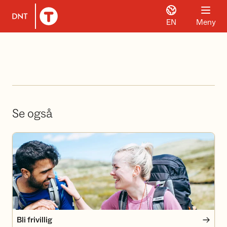
EN
Meny
Til DNT.no forside
Se også
Bli frivillig
Bli frivillig