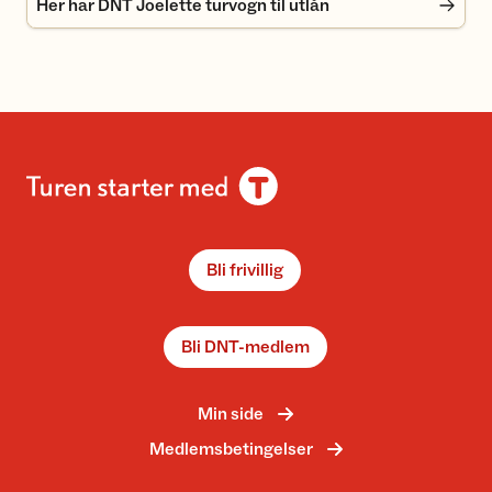
Her har DNT Joelette turvogn til utlån
Bli frivillig
Bli DNT-medlem
Min side
Medlemsbetingelser