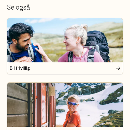
Se også
Bli frivillig
Bli frivillig
Bli medlem