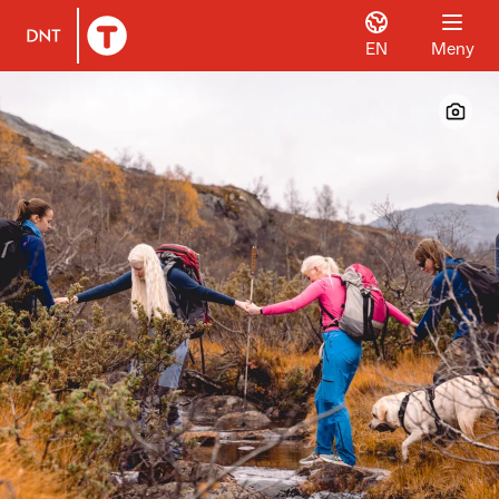
EN
Meny
Til DNT.no forside