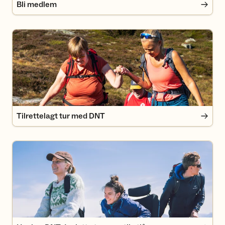
Bli medlem
Tilrettelagt tur med DNT
Tilrettelagt tur med DNT
Her har DNT Joelette turvogn til utlån