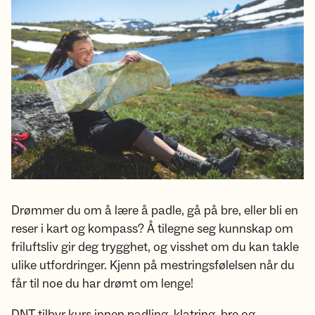
Drømmer du om å lære å padle, gå på bre, eller bli en
reser i kart og kompass? Å tilegne seg kunnskap om
friluftsliv gir deg trygghet, og visshet om du kan takle
ulike utfordringer. Kjenn på mestringsfølelsen når du
får til noe du har drømt om lenge!
DNT tilbyr kurs innen padling, klatring, bre og