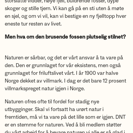
storslåtte vidder, høye fjell, buldrende fosser, dype
skoger og stille tjern. Vi kan gå på en sti uten å møte
en sjel, og om vi vil, kan vi bestige en ny fjelltopp hver
eneste tur resten av livet.
Men hva om den brusende fossen plutselig stilnet?
Naturen er sårbar, og det er vårt ansvar å ta vare på
den. Den er grunnlaget for vår eksistens, men også
grunnlaget for friluftslivet vårt. I år 1900 var halve
Norge dekket av villmark. I dag er det bare 12 prosent
villmarkspreget natur igjen i Norge.
Naturen ofres ofte til fordel for stadig nye
utbygginger. Skal vi fortsatt ha urørt natur i
fremtiden, må vi ta vare på det lille som er igjen. DNT
er en stemme for naturen. Ved å bli medlem støtter
du vårt arbeid for å bevare naturen vi alle er så glad i.