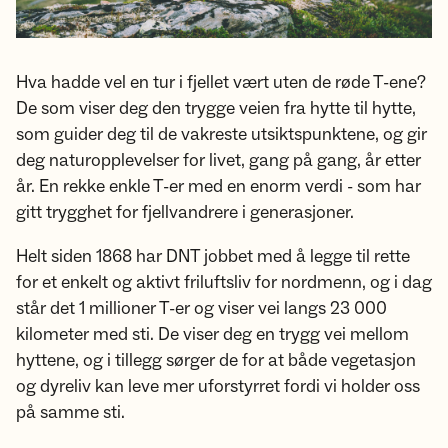
Hva hadde vel en tur i fjellet vært uten de røde T-ene?
De som viser deg den trygge veien fra hytte til hytte,
som guider deg til de vakreste utsiktspunktene, og gir
deg naturopplevelser for livet, gang på gang, år etter
år. En rekke enkle T-er med en enorm verdi - som har
gitt trygghet for fjellvandrere i generasjoner.
Helt siden 1868 har DNT jobbet med å legge til rette
for et enkelt og aktivt friluftsliv for nordmenn, og i dag
står det 1 millioner T-er og viser vei langs 23 000
kilometer med sti. De viser deg en trygg vei mellom
hyttene, og i tillegg sørger de for at både vegetasjon
og dyreliv kan leve mer uforstyrret fordi vi holder oss
på samme sti.