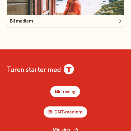
Bli medlem
Bli frivillig
Bli DNT-medlem
Min side