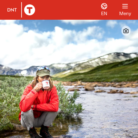
EN
Meny
Til DNT.no forside