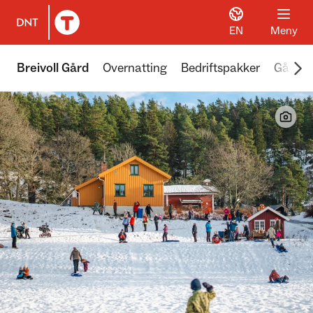
EN
Meny
Til DNT.no forside
Scr
Breivoll Gård
Overnatting
Bedriftspakker
Gårdsk