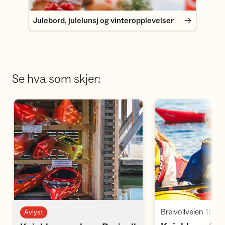
Julebord, julelunsj og vinteropplevelser
Se hva som skjer:
Åpne aktivitet
Å
,
Breivollveien 100
Avlyst