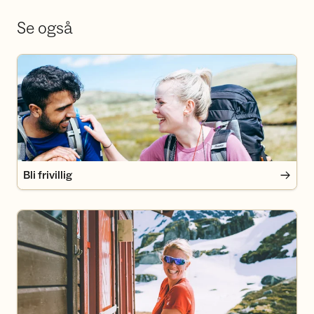
Se også
Bli frivillig
Bli frivillig
Bli medlem