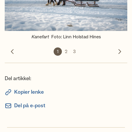
Kanefart
Foto
:
Linn Holstad Hines
1
2
3
Forrige bilde
Neste 
Del artikkel:
Kopier lenke
Del på e-post