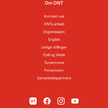
Om DNT
Kontakt oss
DNTs arbeid
Organisasjon
English
Ledige stillinger
Fjell og Vidde
Tursentrene
Personvern
Samarbeidspartnere
Til UT.no
Til DNT på Facebook
Til DNT på Instagram
Til DNT på YouTube