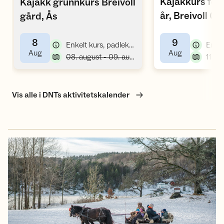
Kajakkurs for 
Kajakk grunnkurs Breivoll
,
år, Breivoll Gå
gård, Ås
8
9
,
Enkelt kurs, padlekurs
,
,
Aug
Aug
,
08. august - 09. august
11:00
Vis alle i DNTs aktivitetskalender